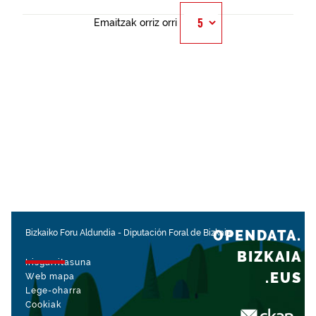
Emaitzak orriz orri
OPENDATA.
Bizkaiko Foru Aldundia
-
Diputación Foral de Bizkaia
BIZKAIA
Irisgarritasuna
.EUS
Web mapa
Lege-oharra
Cookiak