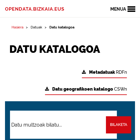
OPENDATA.BIZKAIA.EUS
MENUA
Hasiera
Datuak
Datu katalogoa
DATU KATALOGOA
Metadatuak
RDFn
Datu geografikoen katalogo
CSWn
BILAKETA