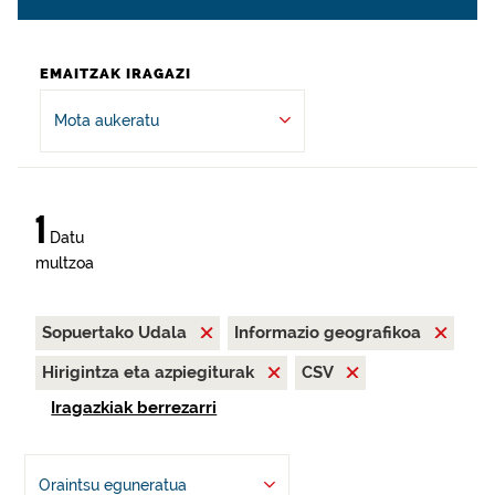
EMAITZAK IRAGAZI
Mota aukeratu
1
Datu
multzoa
Sopuertako Udala
Informazio geografikoa
Hirigintza eta azpiegiturak
CSV
Iragazkiak berrezarri
Oraintsu eguneratua