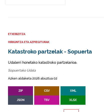
ETXEBIZITZA
HIRIGINTZA ETA AZPIEGITURAK
Katastroko partzelak - Sopuerta
Udalerri honetako katastroko partzelarioa.
Sopuertako Udala
Azken aldaketa 2026 abuztua 02
ZIP
CSV
XML
JSON
TSV
XLSX