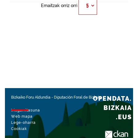
Emaitzak orriz orri
OPENDATA.
Bizkaiko Foru Aldundia
-
Diputación Foral de Bizkaia
BIZKAIA
Irisgarritasuna
.EUS
Web mapa
Lege-oharra
Cookiak