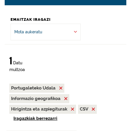
EMAITZAK IRAGAZI
Mota aukeratu
1
Datu
multzoa
Portugaleteko Udala
Informazio geografikoa
Hirigintza eta azpiegiturak
CSV
Iragazkiak berrezarri