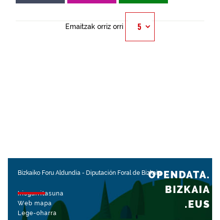
Emaitzak orriz orri
OPENDATA.
Bizkaiko Foru Aldundia
-
Diputación Foral de Bizkaia
BIZKAIA
Irisgarritasuna
.EUS
Web mapa
Lege-oharra