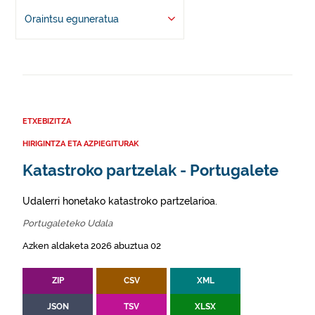
Oraintsu eguneratua
ETXEBIZITZA
HIRIGINTZA ETA AZPIEGITURAK
Katastroko partzelak - Portugalete
Udalerri honetako katastroko partzelarioa.
Portugaleteko Udala
Azken aldaketa 2026 abuztua 02
ZIP
CSV
XML
JSON
TSV
XLSX