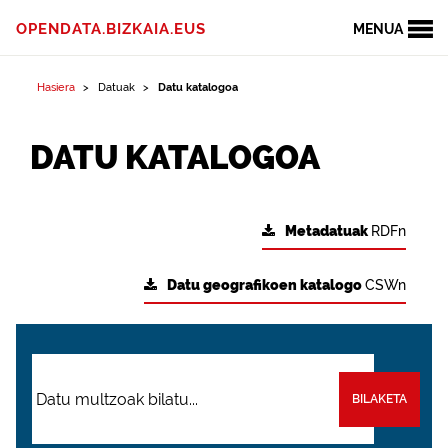
OPENDATA.BIZKAIA.EUS
MENUA
Hasiera
Datuak
Datu katalogoa
DATU KATALOGOA
Metadatuak
RDFn
Datu geografikoen katalogo
CSWn
BILAKETA