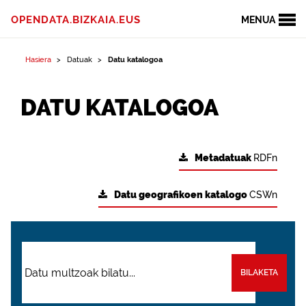
OPENDATA.BIZKAIA.EUS
MENUA
Hasiera
Datuak
Datu katalogoa
DATU KATALOGOA
Metadatuak
RDFn
Datu geografikoen katalogo
CSWn
BILAKETA