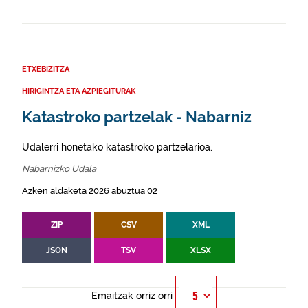
ETXEBIZITZA
HIRIGINTZA ETA AZPIEGITURAK
Katastroko partzelak - Nabarniz
Udalerri honetako katastroko partzelarioa.
Nabarnizko Udala
Azken aldaketa 2026 abuztua 02
ZIP
CSV
XML
JSON
TSV
XLSX
Emaitzak orriz orri