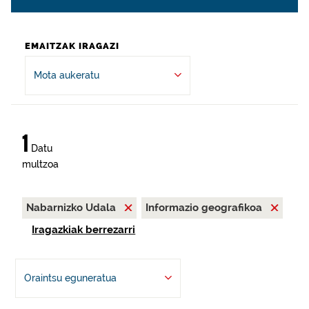
EMAITZAK IRAGAZI
Mota aukeratu
1
Datu
multzoa
Nabarnizko Udala
Informazio geografikoa
Iragazkiak berrezarri
Oraintsu eguneratua