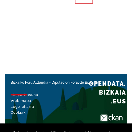
OPENDATA.
Bizkaiko Foru Aldundia
-
Diputación Foral de Bizkaia
BIZKAIA
Irisgarritasuna
.EUS
Web mapa
Lege-oharra
Cookiak
rekin kudeatua