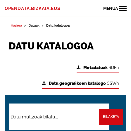
OPENDATA.BIZKAIA.EUS
MENUA
Hasiera
Datuak
Datu katalogoa
DATU KATALOGOA
Metadatuak
RDFn
Datu geografikoen katalogo
CSWn
BILAKETA