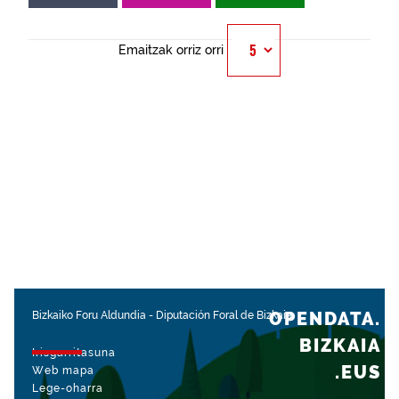
Emaitzak orriz orri
OPENDATA.
Bizkaiko Foru Aldundia
-
Diputación Foral de Bizkaia
BIZKAIA
Irisgarritasuna
.EUS
Web mapa
Lege-oharra