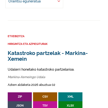
Oraintsu eguneratua
ETXEBIZITZA
HIRIGINTZA ETA AZPIEGITURAK
Katastroko partzelak - Markina-
Xemein
Udalerri honetako katastroko partzelarioa.
Markina-Xemeingo Udala
Azken aldaketa 2026 abuztua 02
ZIP
CSV
XML
JSON
TSV
XLSX