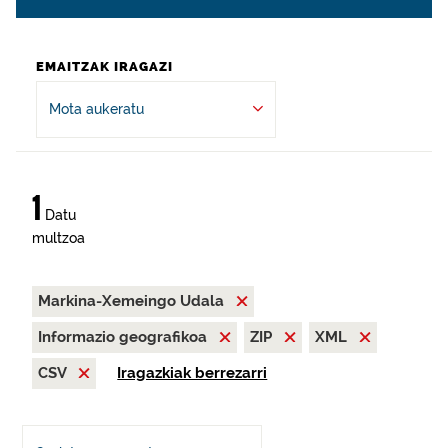
EMAITZAK IRAGAZI
Mota aukeratu
1
Datu
multzoa
Markina-Xemeingo Udala
Informazio geografikoa
ZIP
XML
CSV
Iragazkiak berrezarri