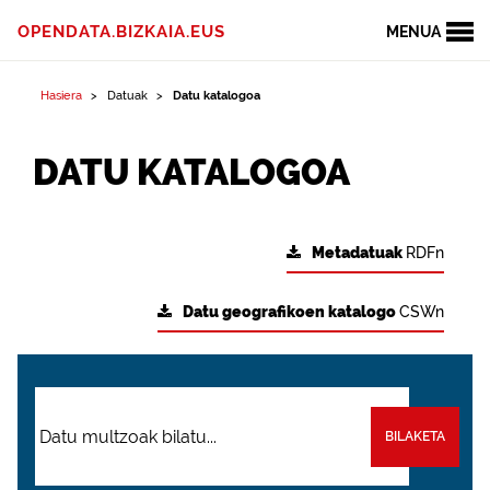
OPENDATA.BIZKAIA.EUS
MENUA
Hasiera
Datuak
Datu katalogoa
DATU KATALOGOA
Metadatuak
RDFn
Datu geografikoen katalogo
CSWn
BILAKETA