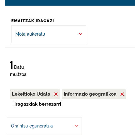
EMAITZAK IRAGAZI
Mota aukeratu
1
Datu
multzoa
Lekeitioko Udala
Informazio geografikoa
Iragazkiak berrezarri
Oraintsu eguneratua