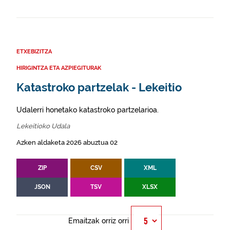
ETXEBIZITZA
HIRIGINTZA ETA AZPIEGITURAK
Katastroko partzelak - Lekeitio
Udalerri honetako katastroko partzelarioa.
Lekeitioko Udala
Azken aldaketa 2026 abuztua 02
ZIP
CSV
XML
JSON
TSV
XLSX
Emaitzak orriz orri