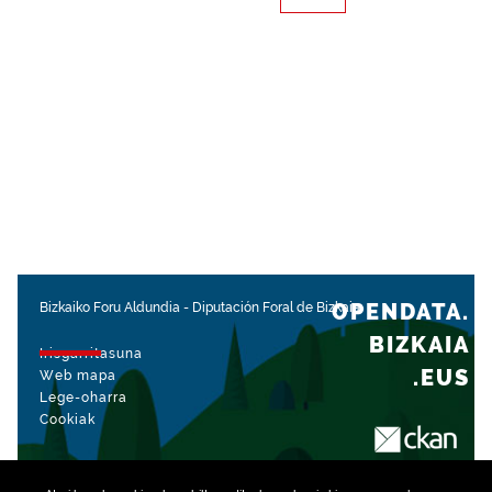
OPENDATA.
Bizkaiko Foru Aldundia
-
Diputación Foral de Bizkaia
BIZKAIA
Irisgarritasuna
.EUS
Web mapa
Lege-oharra
Cookiak
rekin kudeatua