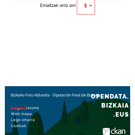
Emaitzak orriz orri
OPENDATA.
Bizkaiko Foru Aldundia
-
Diputación Foral de Bizkaia
BIZKAIA
Irisgarritasuna
.EUS
Web mapa
Lege-oharra
Cookiak