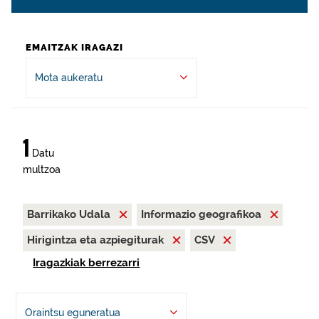
EMAITZAK IRAGAZI
Mota aukeratu
1
Datu
multzoa
Barrikako Udala
Informazio geografikoa
Hirigintza eta azpiegiturak
CSV
Iragazkiak berrezarri
Oraintsu eguneratua