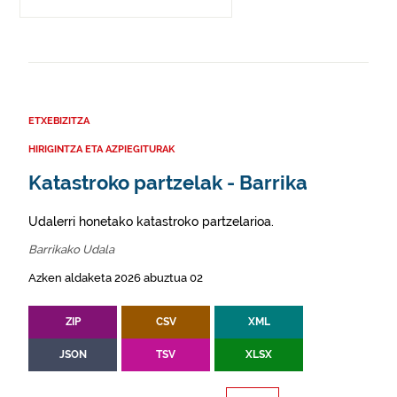
ETXEBIZITZA
HIRIGINTZA ETA AZPIEGITURAK
Katastroko partzelak - Barrika
Udalerri honetako katastroko partzelarioa.
Barrikako Udala
Azken aldaketa 2026 abuztua 02
ZIP
CSV
XML
JSON
TSV
XLSX