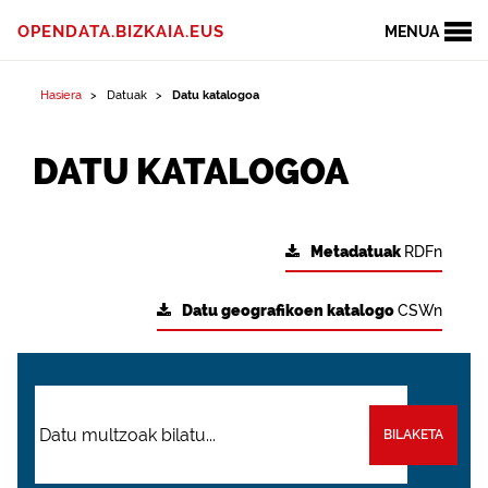
OPENDATA.BIZKAIA.EUS
MENUA
Hasiera
Datuak
Datu katalogoa
DATU KATALOGOA
Metadatuak
RDFn
Datu geografikoen katalogo
CSWn
BILAKETA