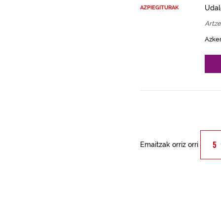
Udal
AZPIEGITURAK
Artz
Azke
Emaitzak orriz orri