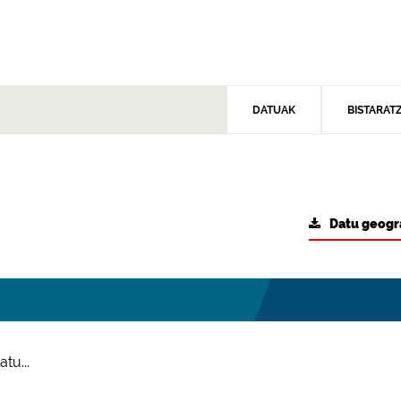
DATUAK
BISTARAT
Datu geogr