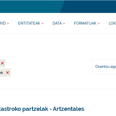
HVD
ENTITATEAK
DATA
FORMATUAK
LOK
Oraintsu eg
oa
astroko partzelak - Artzentales