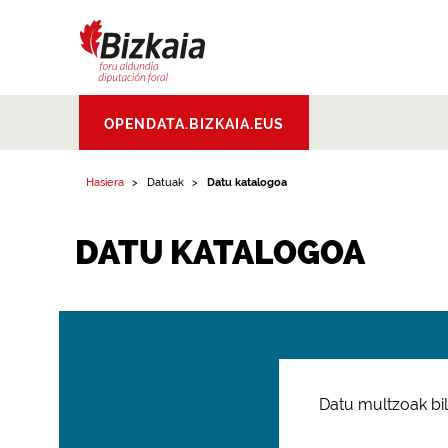
Bizkaiko Foru
OPENDATA.BIZKAIA.EUS
Aldundia
.
Diputacion
Foral de Bizkaia
Hasiera
Datuak
Datu katalogoa
DATU KATALOGOA