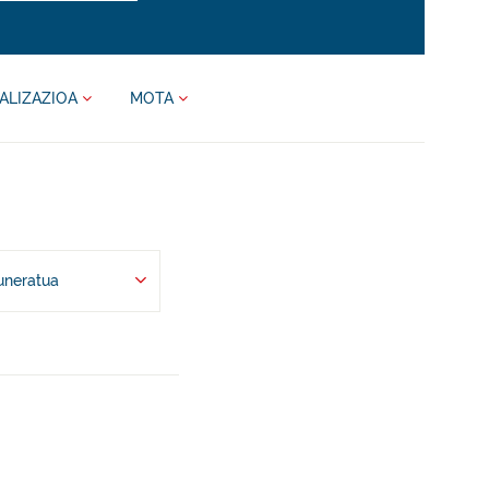
ALIZAZIOA
MOTA
uneratua