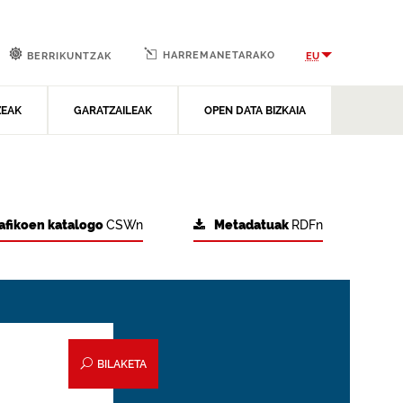
HARREMANETARAKO
EU
BERRIKUNTZAK
ZEAK
GARATZAILEAK
OPEN DATA BIZKAIA
afikoen katalogo
CSWn
Metadatuak
RDFn
BILAKETA