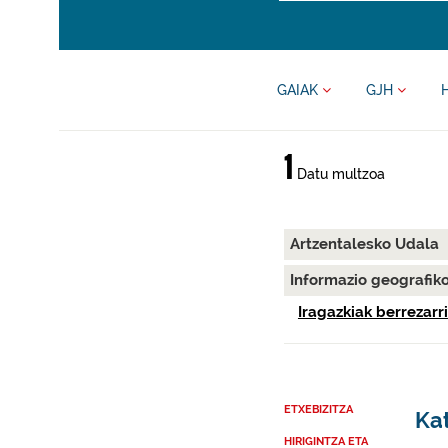
GAIAK
GJH
1
Datu multzoa
Artzentalesko Udala
Informazio geografik
Iragazkiak berrezarri
ETXEBIZITZA
Kat
HIRIGINTZA ETA