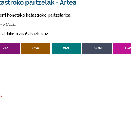
astroko partzelak - Artea
erri honetako katastroko partzelarioa.
ako Udala
n aldaketa 2026 abuztua 02
ZIP
CSV
XML
JSON
TS