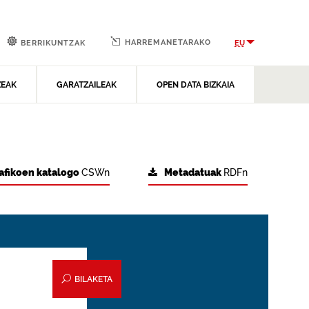
HARREMANETARAKO
EU
BERRIKUNTZAK
ZEAK
GARATZAILEAK
OPEN DATA BIZKAIA
afikoen katalogo
CSWn
Metadatuak
RDFn
BILAKETA