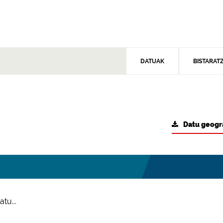
DATUAK
BISTARAT
Datu geogr