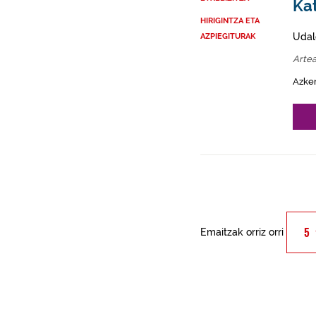
Kat
HIRIGINTZA ETA
Udal
AZPIEGITURAK
Arte
Azke
Emaitzak orriz orri