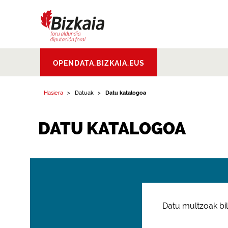
Bizkaiko Foru
OPENDATA.BIZKAIA.EUS
Aldundia
.
Diputacion
Foral de Bizkaia
Hasiera
Datuak
Datu katalogoa
DATU KATALOGOA