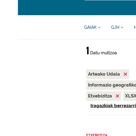
GAIAK
GJH
1
Datu multzoa
Arteako Udala
Informazio geografik
Etxebizitza
XLS
Iragazkiak berrezarri
ETXEBIZITZA