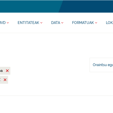
HVD
ENTITATEAK
DATA
FORMATUAK
LOK
Oraintsu eg
oa
X