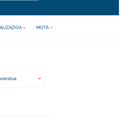
ALIZAZIOA
MOTA
uneratua