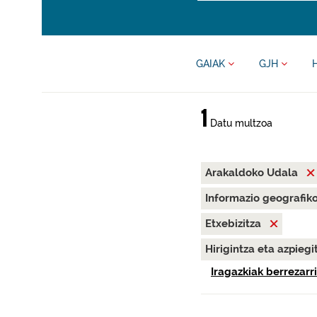
GAIAK
GJH
1
Datu multzoa
Arakaldoko Udala
Informazio geografik
Etxebizitza
Hirigintza eta azpieg
Iragazkiak berrezarri