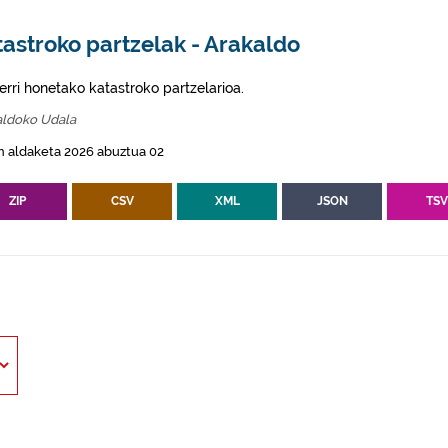
astroko partzelak - Arakaldo
erri honetako katastroko partzelarioa.
aldoko Udala
n aldaketa 2026 abuztua 02
ZIP
CSV
XML
JSON
TS