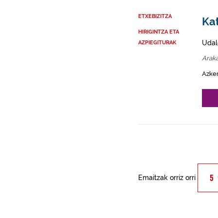
ETXEBIZITZA
Kat
HIRIGINTZA ETA
Udal
AZPIEGITURAK
Arak
Azke
Emaitzak orriz orri