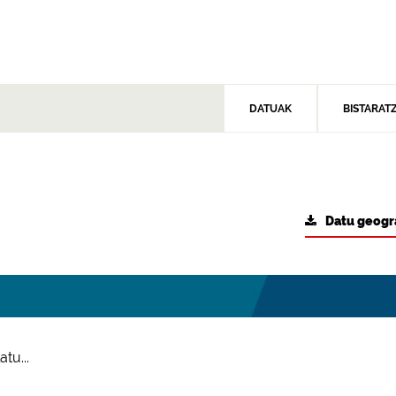
DATUAK
BISTARAT
Datu geogr