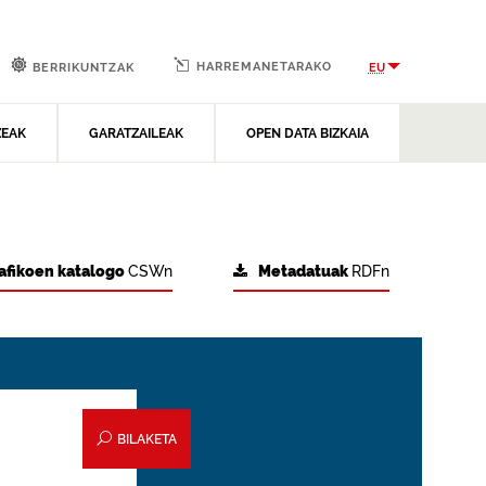
HARREMANETARAKO
EU
BERRIKUNTZAK
ZEAK
GARATZAILEAK
OPEN DATA BIZKAIA
afikoen katalogo
CSWn
Metadatuak
RDFn
BILAKETA