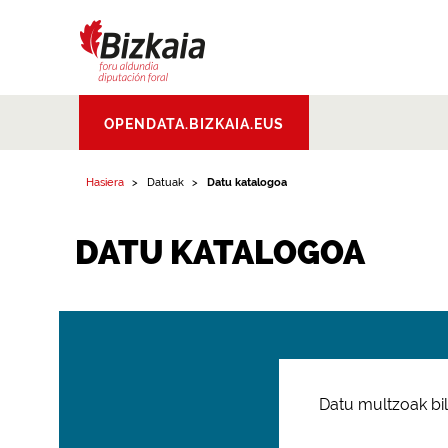
Bizkaiko Foru
OPENDATA.BIZKAIA.EUS
Aldundia
.
Diputacion
Foral de Bizkaia
Hasiera
Datuak
Datu katalogoa
DATU KATALOGOA