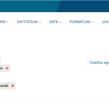
HVD
ENTITATEAK
DATA
FORMATUAK
LOK
Oraintsu eg
oa
iturak