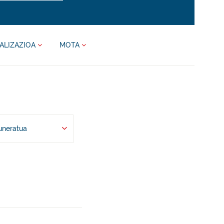
ALIZAZIOA
MOTA
uneratua