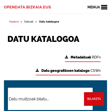
OPENDATA.BIZKAIA.EUS
MENUA
Hasiera
Datuak
Datu katalogoa
DATU KATALOGOA
Metadatuak
RDFn
Datu geografikoen katalogo
CSWn
BILAKETA