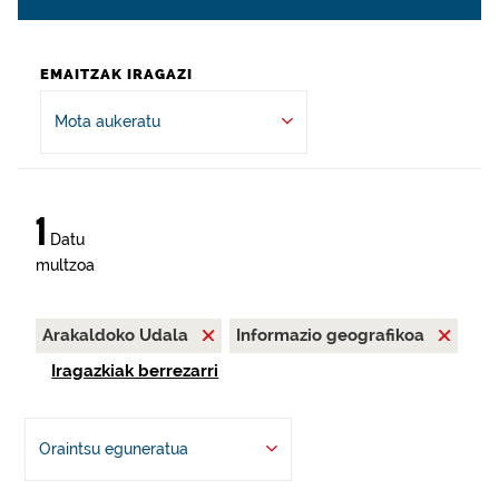
EMAITZAK IRAGAZI
Mota aukeratu
1
Datu
multzoa
Arakaldoko Udala
Informazio geografikoa
Iragazkiak berrezarri
Oraintsu eguneratua