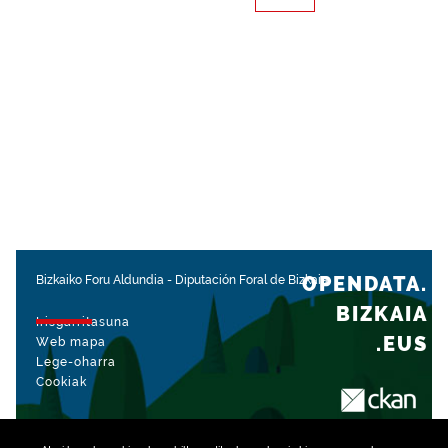
OPENDATA.
Bizkaiko Foru Aldundia
-
Diputación Foral de Bizkaia
BIZKAIA
Irisgarritasuna
.EUS
Web mapa
Lege-oharra
Cookiak
rekin kudeatua