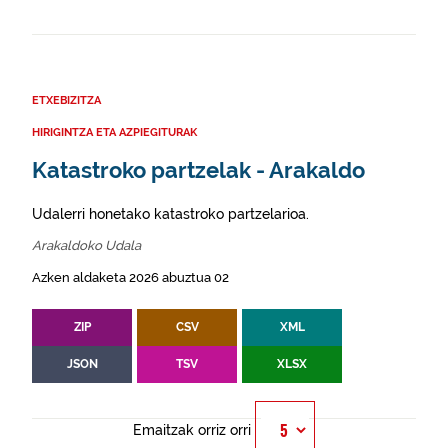
ETXEBIZITZA
HIRIGINTZA ETA AZPIEGITURAK
Katastroko partzelak - Arakaldo
Udalerri honetako katastroko partzelarioa.
Arakaldoko Udala
Azken aldaketa 2026 abuztua 02
ZIP
CSV
XML
JSON
TSV
XLSX
Emaitzak orriz orri