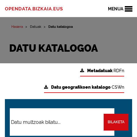
OPENDATA.BIZKAIA.EUS
MENUA
Hasiera
Datuak
Datu katalogoa
DATU KATALOGOA
Metadatuak
RDFn
Datu geografikoen katalogo
CSWn
BILAKETA