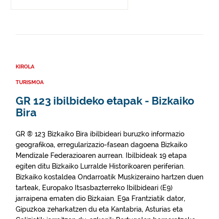
KIROLA
TURISMOA
GR 123 ibilbideko etapak - Bizkaiko
Bira
GR ® 123 Bizkaiko Bira ibilbideari buruzko informazio
geografikoa, erregularizazio-fasean dagoena Bizkaiko
Mendizale Federazioaren aurrean. Ibilbideak 19 etapa
egiten ditu Bizkaiko Lurralde Historikoaren periferian.
Bizkaiko kostaldea Ondarroatik Muskizeraino hartzen duen
tarteak, Europako Itsasbazterreko Ibilbideari (E9)
jarraipena ematen dio Bizkaian. E9a Frantziatik dator,
Gipuzkoa zeharkatzen du eta Kantabria, Asturias eta