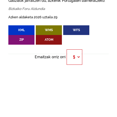
Galiziatik jarraitzen du, azkenik Portugalen barneratzeko.
Bizkaiko Foru Aldundia
Azken aldaketa 2026 uztaila 29
KML
WMS
WFS
ZIP
ATOM
Emaitzak orriz orri