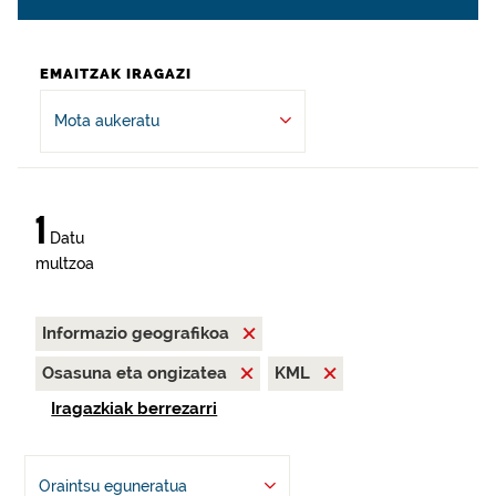
EMAITZAK IRAGAZI
Mota aukeratu
1
Datu
multzoa
Informazio geografikoa
Osasuna eta ongizatea
KML
Iragazkiak berrezarri
Oraintsu eguneratua