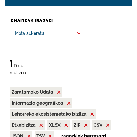
EMAITZAK IRAGAZI
Mota aukeratu
1
Datu
multzoa
Zaratamoko Udala
Informazio geografikoa
Lehorreko ekosistemetako bizitza
Etxebizitza
XLSX
ZIP
CSV
JSON
TSV
Iragazkiak berrezarri