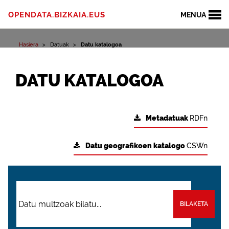
OPENDATA.BIZKAIA.EUS
MENUA
Hasiera
Datuak
Datu katalogoa
DATU KATALOGOA
Metadatuak
RDFn
Datu geografikoen katalogo
CSWn
BILAKETA