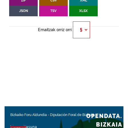
ZIP
CSV
XML
JSON
TSV
XLSX
Emaitzak orriz orri
OPENDATA.
Bizkaiko Foru Aldundia
-
Diputación Foral de Bizkaia
BIZKAIA
Irisgarritasuna