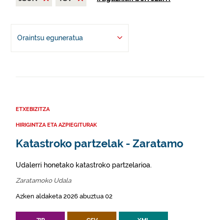
Oraintsu eguneratua
ETXEBIZITZA
HIRIGINTZA ETA AZPIEGITURAK
Katastroko partzelak - Zaratamo
Udalerri honetako katastroko partzelarioa.
Zaratamoko Udala
Azken aldaketa 2026 abuztua 02