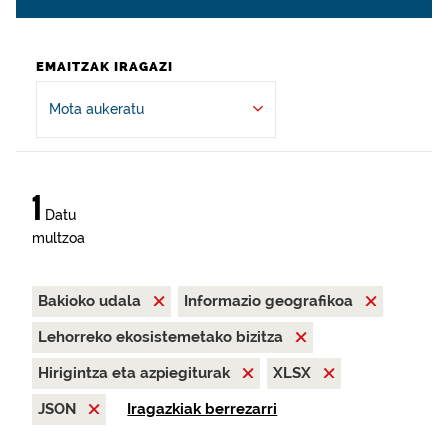
EMAITZAK IRAGAZI
Mota aukeratu
1
Datu
multzoa
Bakioko udala
Informazio geografikoa
Lehorreko ekosistemetako bizitza
Hirigintza eta azpiegiturak
XLSX
JSON
Iragazkiak berrezarri