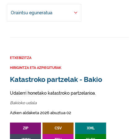
Oraintsu eguneratua
ETXEBIZITZA
HIRIGINTZA ETA AZPIEGITURAK
Katastroko partzelak - Bakio
Udalerri honetako katastroko partzelarioa.
Bakioko udala
Azken aldaketa 2026 abuztua 02
ZIP
CSV
XML