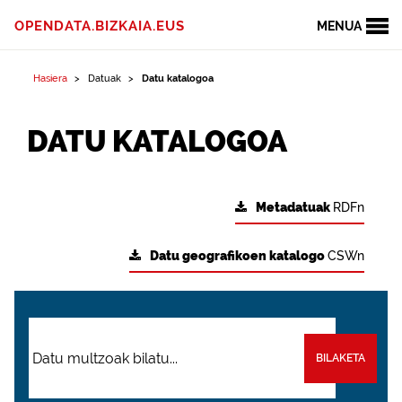
OPENDATA.BIZKAIA.EUS
MENUA
Hasiera
Datuak
Datu katalogoa
DATU KATALOGOA
Metadatuak
RDFn
Datu geografikoen katalogo
CSWn
BILAKETA