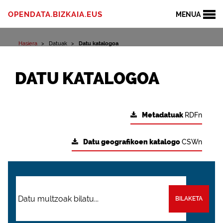
OPENDATA.BIZKAIA.EUS
MENUA
Hasiera
Datuak
Datu katalogoa
DATU KATALOGOA
Metadatuak
RDFn
Datu geografikoen katalogo
CSWn
BILAKETA