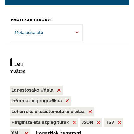
EMAITZAK IRAGAZI
Mota aukeratu
1
Datu
multzoa
Lanestosako Udala
Informazio geografikoa
Lehorreko ekosistemetako bizitza
Hirigintza eta azpiegiturak
JSON
TSV
XML
Iragazkiak berrezarri