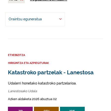
Oraintsu eguneratua
ETXEBIZITZA
HIRIGINTZA ETA AZPIEGITURAK
Katastroko partzelak - Lanestosa
Udalerri honetako katastroko partzelarioa.
Lanestosako Udala
Azken aldaketa 2026 abuztua 02