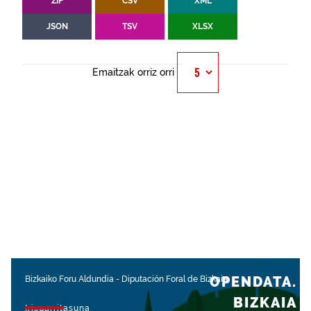
ZIP
CSV
XML
JSON
TSV
XLSX
Emaitzak orriz orri
OPENDATA.
Bizkaiko Foru Aldundia
-
Diputación Foral de Bizkaia
BIZKAIA
Irisgarritasuna