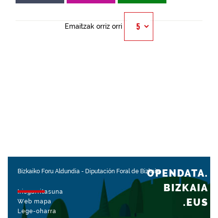
Emaitzak orriz orri
OPENDATA.
Bizkaiko Foru Aldundia
-
Diputación Foral de Bizkaia
BIZKAIA
Irisgarritasuna
.EUS
Web mapa
Lege-oharra