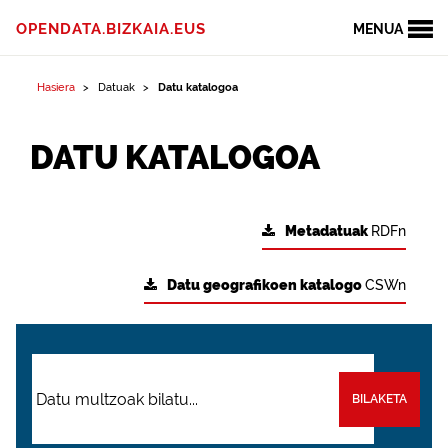
OPENDATA.BIZKAIA.EUS
MENUA
Hasiera
Datuak
Datu katalogoa
DATU KATALOGOA
Metadatuak
RDFn
Datu geografikoen katalogo
CSWn
BILAKETA