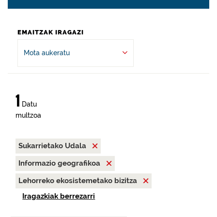
EMAITZAK IRAGAZI
Mota aukeratu
1
Datu
multzoa
Sukarrietako Udala
Informazio geografikoa
Lehorreko ekosistemetako bizitza
Iragazkiak berrezarri