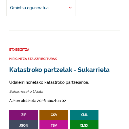
Oraintsu eguneratua
ETXEBIZITZA
HIRIGINTZA ETA AZPIEGITURAK
Katastroko partzelak - Sukarrieta
Udalerri honetako katastroko partzelarioa.
Sukarrietako Udala
Azken aldaketa 2026 abuztua 02
ZIP
CSV
XML
JSON
TSV
XLSX