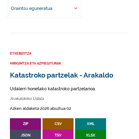
Oraintsu eguneratua
ETXEBIZITZA
HIRIGINTZA ETA AZPIEGITURAK
Katastroko partzelak - Arakaldo
Udalerri honetako katastroko partzelarioa.
Arakaldoko Udala
Azken aldaketa 2026 abuztua 02
ZIP
CSV
XML
JSON
TSV
XLSX