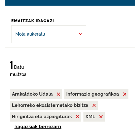
EMAITZAK IRAGAZI
Mota aukeratu
1
Datu
multzoa
Arakaldoko Udala
Informazio geografikoa
Lehorreko ekosistemetako bizitza
Hirigintza eta azpiegiturak
XML
Iragazkiak berrezarri