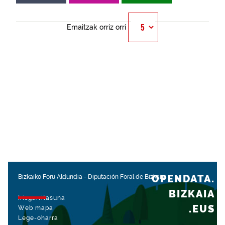
Emaitzak orriz orri
OPENDATA.
Bizkaiko Foru Aldundia
-
Diputación Foral de Bizkaia
BIZKAIA
Irisgarritasuna
.EUS
Web mapa
Lege-oharra