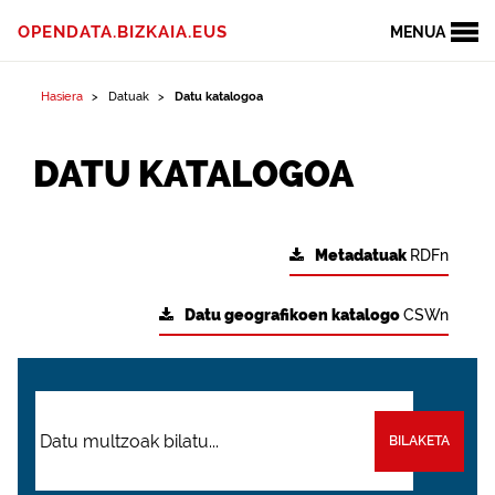
OPENDATA.BIZKAIA.EUS
MENUA
Hasiera
Datuak
Datu katalogoa
DATU KATALOGOA
Metadatuak
RDFn
Datu geografikoen katalogo
CSWn
BILAKETA