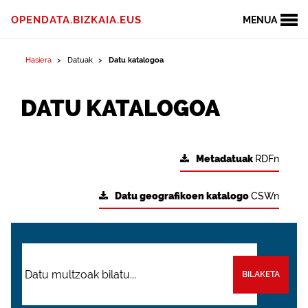
OPENDATA.BIZKAIA.EUS
MENUA
Hasiera
Datuak
Datu katalogoa
DATU KATALOGOA
Metadatuak
RDFn
Datu geografikoen katalogo
CSWn
BILAKETA