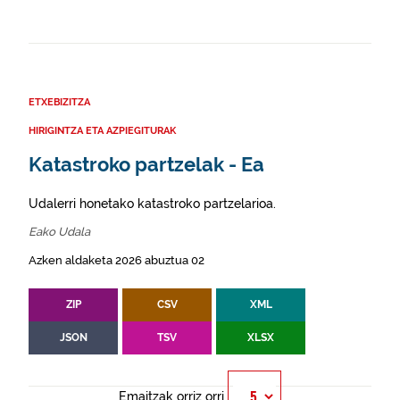
ETXEBIZITZA
HIRIGINTZA ETA AZPIEGITURAK
Katastroko partzelak - Ea
Udalerri honetako katastroko partzelarioa.
Eako Udala
Azken aldaketa 2026 abuztua 02
ZIP
CSV
XML
JSON
TSV
XLSX
Emaitzak orriz orri