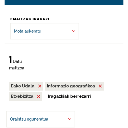
EMAITZAK IRAGAZI
Mota aukeratu
1
Datu
multzoa
Eako Udala
Informazio geografikoa
Etxebizitza
Iragazkiak berrezarri
Oraintsu eguneratua