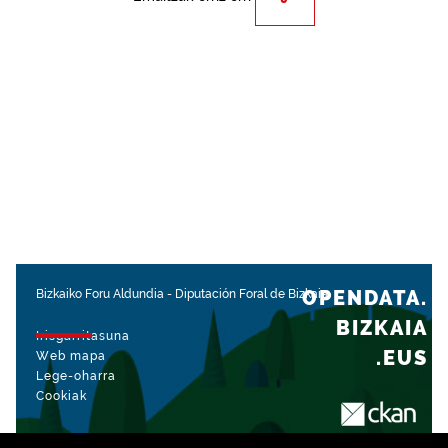
OPENDATA.
Bizkaiko Foru Aldundia
-
Diputación Foral de Bizkaia
BIZKAIA
Irisgarritasuna
.EUS
Web mapa
Lege-oharra
Cookiak
rekin kudeatua