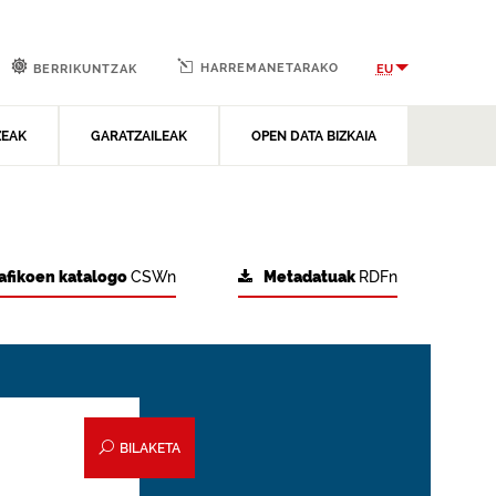
HARREMANETARAKO
EU
BERRIKUNTZAK
ZEAK
GARATZAILEAK
OPEN DATA BIZKAIA
afikoen katalogo
CSWn
Metadatuak
RDFn
BILAKETA