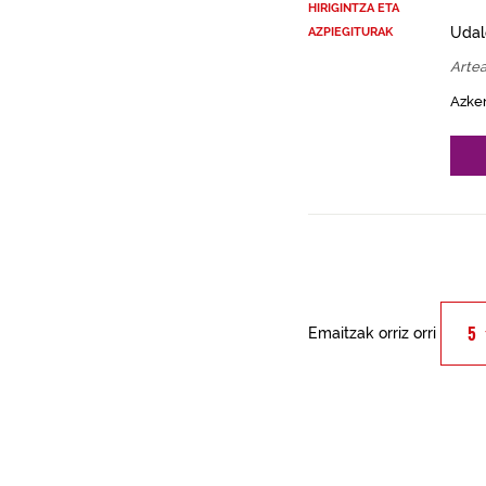
HIRIGINTZA ETA
Udal
AZPIEGITURAK
Arte
Azke
Emaitzak orriz orri