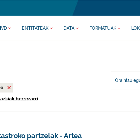
HVD
ENTITATEAK
DATA
FORMATUAK
LOK
Oraintsu eg
oa
gazkiak berrezarri
astroko partzelak - Artea