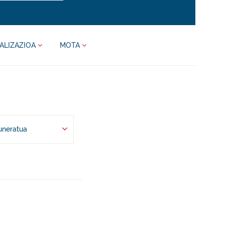
ALIZAZIOA
MOTA
uneratua