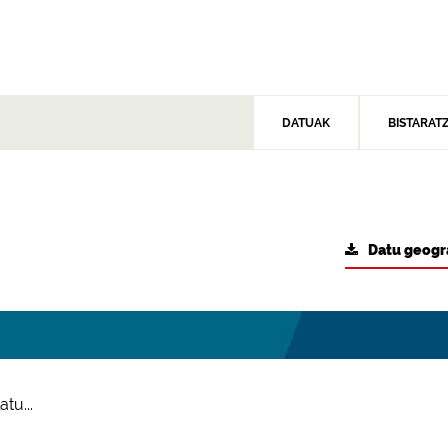
DATUAK
BISTARAT
Datu geogr