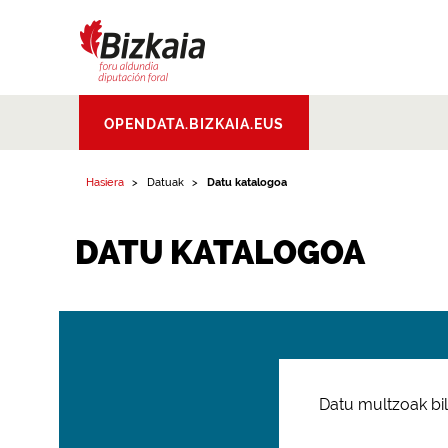
Bizkaiko Foru
OPENDATA.BIZKAIA.EUS
Aldundia
.
Diputacion
Foral de Bizkaia
Hasiera
Datuak
Datu katalogoa
DATU KATALOGOA