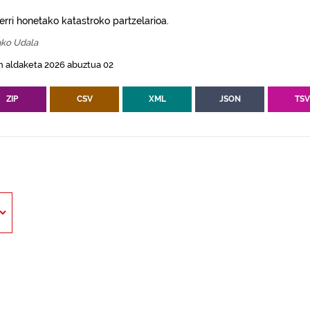
erri honetako katastroko partzelarioa.
ako Udala
n aldaketa 2026 abuztua 02
ZIP
CSV
XML
JSON
TS