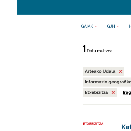
GAIAK
GJH
1
Datu multzoa
Arteako Udala
Informazio geografik
Etxebizitza
Ira
ETXEBIZITZA
Kat