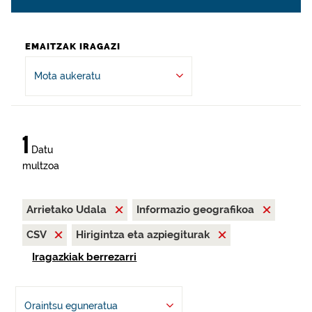
EMAITZAK IRAGAZI
Mota aukeratu
1
Datu
multzoa
Arrietako Udala
Informazio geografikoa
CSV
Hirigintza eta azpiegiturak
Iragazkiak berrezarri
Oraintsu eguneratua