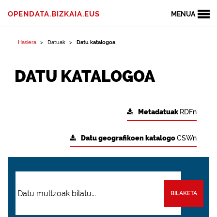
OPENDATA.BIZKAIA.EUS
MENUA
Hasiera
Datuak
Datu katalogoa
DATU KATALOGOA
Metadatuak
RDFn
Datu geografikoen katalogo
CSWn
BILAKETA