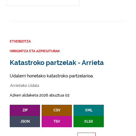
ETXEBIZITZA
HIRIGINTZA ETA AZPIEGITURAK
Katastroko partzelak - Arrieta
Udalerri honetako katastroko partzelarioa.
Arrietako Udala
Azken aldaketa 2026 abuztua 02
ZIP
CSV
XML
JSON
TSV
XLSX