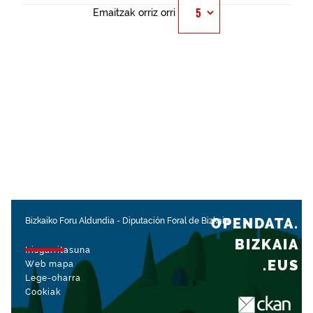
Emaitzak orriz orri
OPENDATA.
Bizkaiko Foru Aldundia
-
Diputación Foral de Bizkaia
BIZKAIA
Irisgarritasuna
.EUS
Web mapa
Lege-oharra
Cookiak