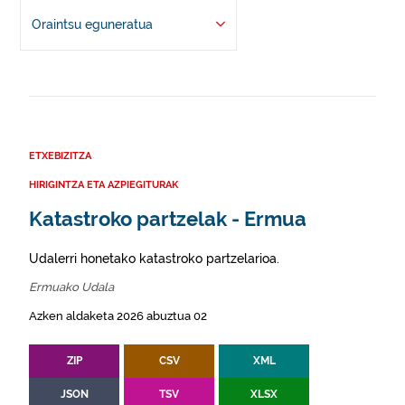
Oraintsu eguneratua
ETXEBIZITZA
HIRIGINTZA ETA AZPIEGITURAK
Katastroko partzelak - Ermua
Udalerri honetako katastroko partzelarioa.
Ermuako Udala
Azken aldaketa 2026 abuztua 02
ZIP
CSV
XML
JSON
TSV
XLSX