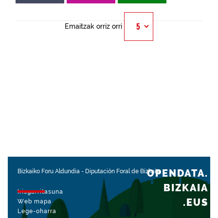
Emaitzak orriz orri
OPENDATA.
Bizkaiko Foru Aldundia
-
Diputación Foral de Bizkaia
BIZKAIA
Irisgarritasuna
.EUS
Web mapa
Lege-oharra