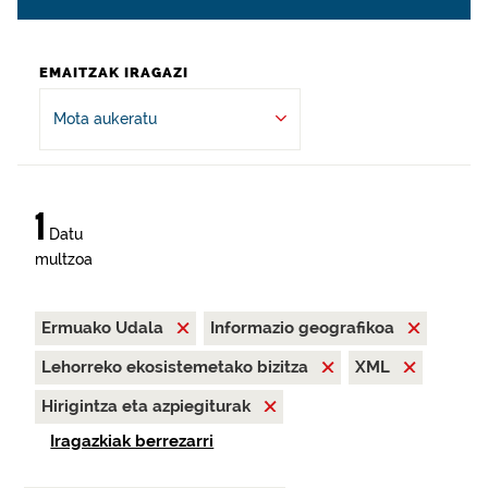
EMAITZAK IRAGAZI
Mota aukeratu
1
Datu
multzoa
Ermuako Udala
Informazio geografikoa
Lehorreko ekosistemetako bizitza
XML
Hirigintza eta azpiegiturak
Iragazkiak berrezarri