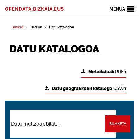
OPENDATA.BIZKAIA.EUS
MENUA
Hasiera
Datuak
Datu katalogoa
DATU KATALOGOA
Metadatuak
RDFn
Datu geografikoen katalogo
CSWn
BILAKETA