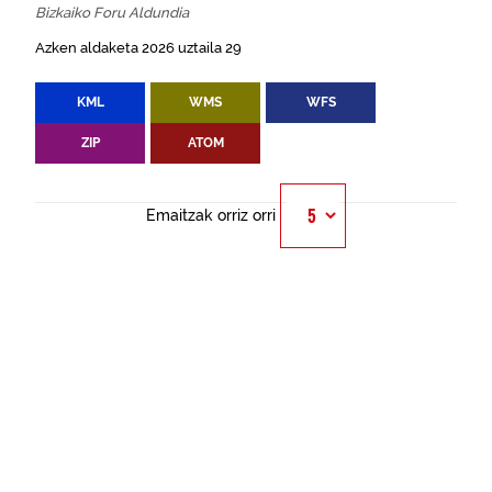
Bizkaiko Foru Aldundia
Azken aldaketa 2026 uztaila 29
KML
WMS
WFS
ZIP
ATOM
Emaitzak orriz orri