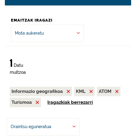
EMAITZAK IRAGAZI
Mota aukeratu
1
Datu
multzoa
Informazio geografikoa
KML
ATOM
Turismoa
Iragazkiak berrezarri
Oraintsu eguneratua