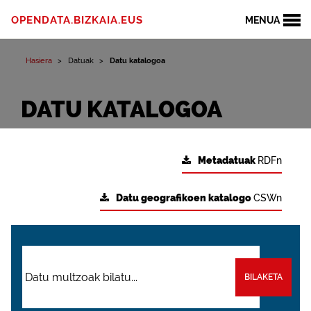
OPENDATA.BIZKAIA.EUS
MENUA
Hasiera
Datuak
Datu katalogoa
DATU KATALOGOA
Metadatuak
RDFn
Datu geografikoen katalogo
CSWn
BILAKETA