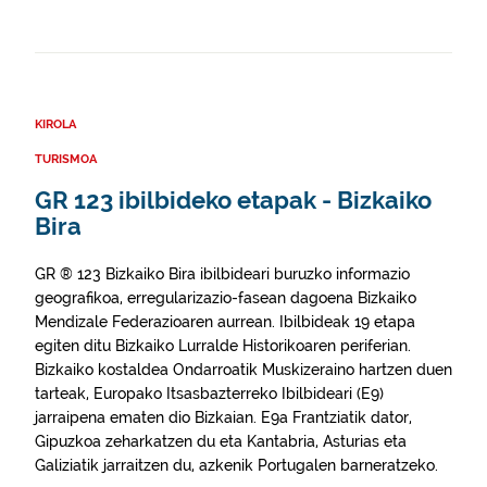
KIROLA
TURISMOA
GR 123 ibilbideko etapak - Bizkaiko
Bira
GR ® 123 Bizkaiko Bira ibilbideari buruzko informazio
geografikoa, erregularizazio-fasean dagoena Bizkaiko
Mendizale Federazioaren aurrean. Ibilbideak 19 etapa
egiten ditu Bizkaiko Lurralde Historikoaren periferian.
Bizkaiko kostaldea Ondarroatik Muskizeraino hartzen duen
tarteak, Europako Itsasbazterreko Ibilbideari (E9)
jarraipena ematen dio Bizkaian. E9a Frantziatik dator,
Gipuzkoa zeharkatzen du eta Kantabria, Asturias eta
Galiziatik jarraitzen du, azkenik Portugalen barneratzeko.