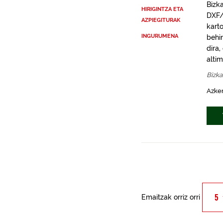
Bizk
HIRIGINTZA ETA
DXF/
AZPIEGITURAK
kart
INGURUMENA
behi
dira,
altim
Bizka
Azken
Emaitzak orriz orri