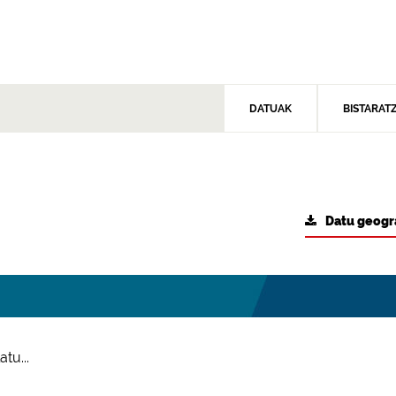
DATUAK
BISTARAT
Datu geogr