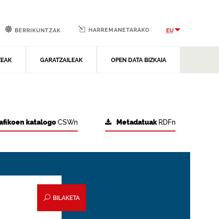
HARREMANETARAKO
EU
BERRIKUNTZAK
ZEAK
GARATZAILEAK
OPEN DATA BIZKAIA
afikoen katalogo
CSWn
Metadatuak
RDFn
BILAKETA