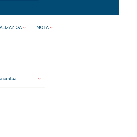
ALIZAZIOA
MOTA
uneratua