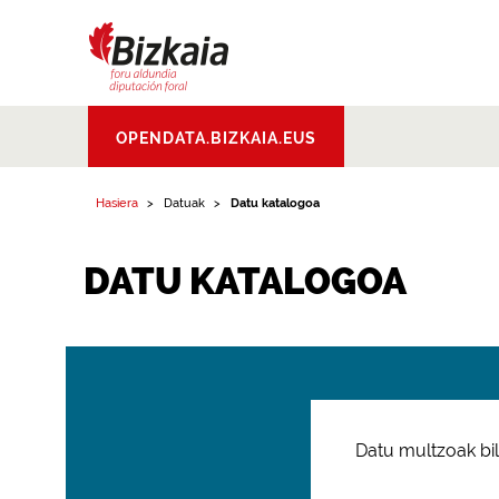
Bizkaiko Foru
OPENDATA.BIZKAIA.EUS
Aldundia
.
Diputacion
Foral de Bizkaia
Hasiera
Datuak
Datu katalogoa
DATU KATALOGOA