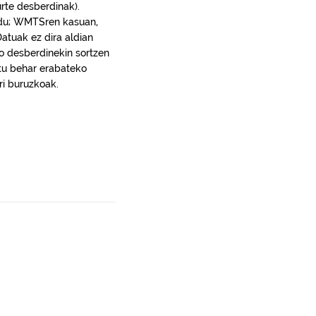
urte desberdinak).
 du; WMTSren kasuan,
atuak ez dira aldian
o desberdinekin sortzen
artu behar erabateko
ri buruzkoak.