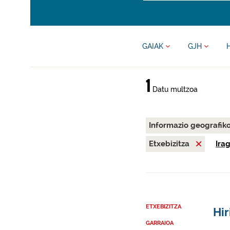
GAIAK
GJH
1
Datu multzoa
Informazio geografik
Etxebizitza
Ira
ETXEBIZITZA
Hir
GARRAIOA