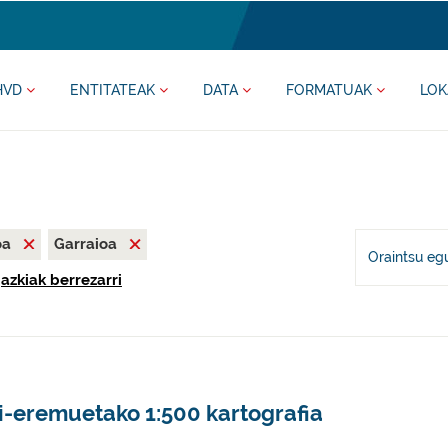
HVD
ENTITATEAK
DATA
FORMATUAK
LOK
oa
Garraioa
Oraintsu eg
gazkiak berrezarri
i-eremuetako 1:500 kartografia