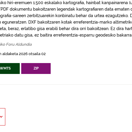
aiko hiri-eremuen 1:500 eskalako kartografia, hainbat kanpainarena (
PDF dokumentu bakoitzaren legendak kartografiaren data ematen
ografia-sareen zerbitzuarekin konbinatu behar da urtea ezagutzeko. D
n eguneratzen. DXF bakoitzaren kotak erreferentzia-marko altimetrik
 eta, beraz, erlatibo gisa erabili behar dira orri bakoitzean. Ez dira h
etriako datu gisa, ez baitira erreferentzia-esparru geodesiko bakarra
iko Foru Aldundia
 aldaketa 2026 otsaila 02
WMTS
ZIP