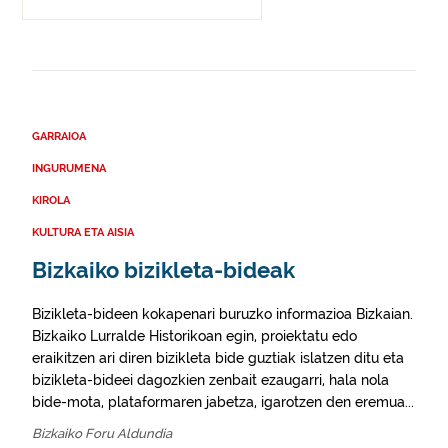
GARRAIOA
INGURUMENA
KIROLA
KULTURA ETA AISIA
Bizkaiko bizikleta-bideak
Bizikleta-bideen kokapenari buruzko informazioa Bizkaian.
Bizkaiko Lurralde Historikoan egin, proiektatu edo
eraikitzen ari diren bizikleta bide guztiak islatzen ditu eta
bizikleta-bideei dagozkien zenbait ezaugarri, hala nola
bide-mota, plataformaren jabetza, igarotzen den eremua...
Bizkaiko Foru Aldundia