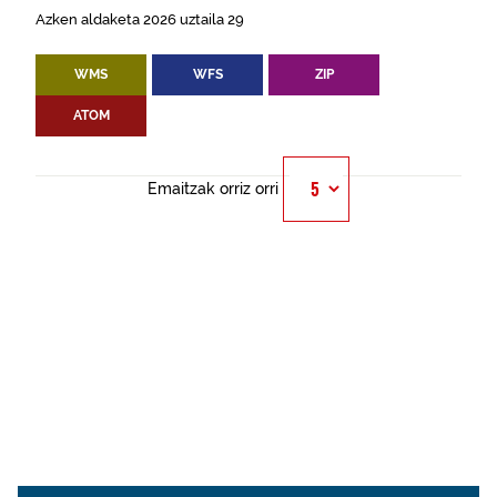
Azken aldaketa 2026 uztaila 29
WMS
WFS
ZIP
ATOM
Emaitzak orriz orri