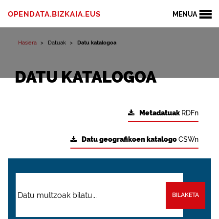
OPENDATA.BIZKAIA.EUS
MENUA
Hasiera
Datuak
Datu katalogoa
DATU KATALOGOA
Metadatuak
RDFn
Datu geografikoen katalogo
CSWn
BILAKETA