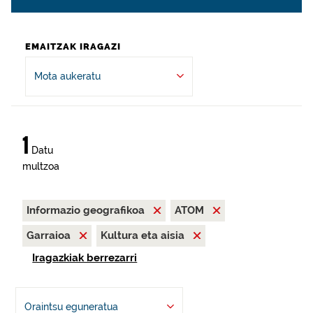
EMAITZAK IRAGAZI
Mota aukeratu
1
Datu
multzoa
Informazio geografikoa
ATOM
Garraioa
Kultura eta aisia
Iragazkiak berrezarri
Oraintsu eguneratua