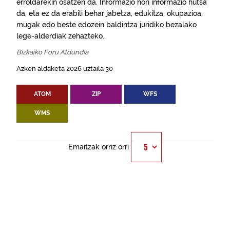
erroldarekin osatzen da. Informazio hori informazio hutsa
da, eta ez da erabili behar jabetza, edukitza, okupazioa,
mugak edo beste edozein baldintza juridiko bezalako
lege-alderdiak zehazteko.
Bizkaiko Foru Aldundia
Azken aldaketa 2026 uztaila 30
ATOM
ZIP
WFS
WMS
Emaitzak orriz orri