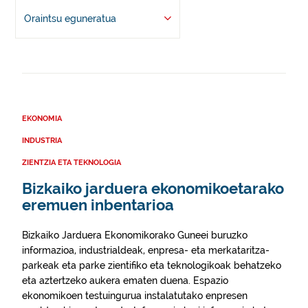
Oraintsu eguneratua
EKONOMIA
INDUSTRIA
ZIENTZIA ETA TEKNOLOGIA
Bizkaiko jarduera ekonomikoetarako
eremuen inbentarioa
Bizkaiko Jarduera Ekonomikorako Guneei buruzko
informazioa, industrialdeak, enpresa- eta merkataritza-
parkeak eta parke zientifiko eta teknologikoak behatzeko
eta aztertzeko aukera ematen duena. Espazio
ekonomikoen testuingurua instalatutako enpresen