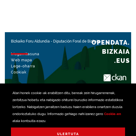
OPENDATA.
Bizkaiko Foru Aldundia
-
Diputación Foral de Bizkaia
BIZKAIA
Irisgarritasuna
.EUS
Web mapa
Lege-oharra
Cookiak
rekin kudeatua
Atari honek
cookie
-ak erabiltzen ditu, bereak zein hirugarrenenak,
zerbitzua hobetu eta nabigazio ohiturei buruzko informazio estatistikoa
lortzeko. Nabigatzen jarraitzen baduzu haien erabilera onartzen duzula
ondorioztatuko dugu. Informazio gehiago nahi izanez gero
Cookie-en
atala kontsulta ezazu.
ULERTUTA