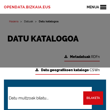
OPENDATA.BIZKAIA.EUS
MENUA
Hasiera
Datuak
Datu katalogoa
DATU KATALOGOA
Metadatuak
RDFn
Datu geografikoen katalogo
CSWn
BILAKETA