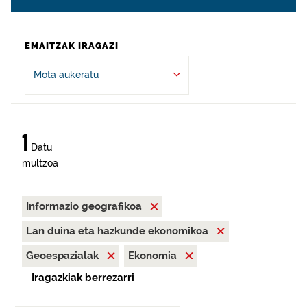
EMAITZAK IRAGAZI
Mota aukeratu
1
Datu
multzoa
Informazio geografikoa
Lan duina eta hazkunde ekonomikoa
Geoespazialak
Ekonomia
Iragazkiak berrezarri