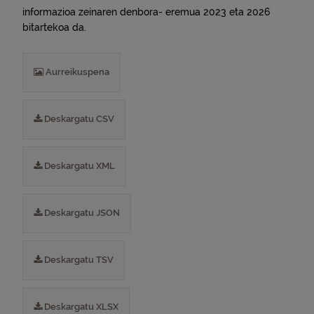
informazioa zeinaren denbora- eremua 2023 eta 2026
bitartekoa da.
Aurreikuspena
Deskargatu CSV
Deskargatu XML
Deskargatu JSON
Deskargatu TSV
Deskargatu XLSX