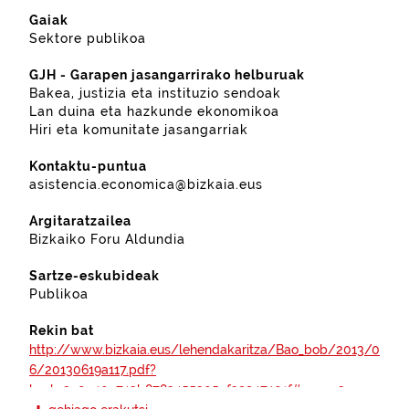
Gaiak
Sektore publikoa
GJH - Garapen jasangarrirako helburuak
Bakea, justizia eta instituzio sendoak
Lan duina eta hazkunde ekonomikoa
Hiri eta komunitate jasangarriak
Kontaktu-puntua
asistencia.economica@bizkaia.eus
Argitaratzailea
Bizkaiko Foru Aldundia
Sartze-eskubideak
Publikoa
Rekin bat
http://www.bizkaia.eus/lehendakaritza/Bao_bob/2013/0
6/20130619a117.pdf?
hash=2a0e40c743b8783455305ef39947401f#page=3