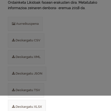
Ordainketa Likidoak fasean erakusten dira. Metatutako
informazioa zeinaren denbora- eremua 2018 da.
Aurreikuspena
Deskargatu CSV
Deskargatu XML
Deskargatu JSON
Deskargatu TSV
Deskargatu XLSX