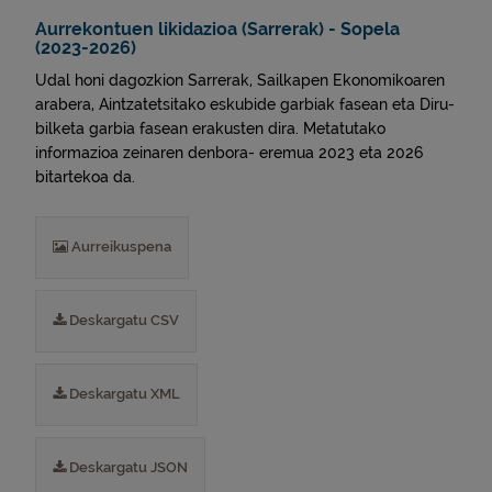
Aurrekontuen likidazioa (Sarrerak) - Sopela
(2023-2026)
Udal honi dagozkion Sarrerak, Sailkapen Ekonomikoaren
arabera, Aintzatetsitako eskubide garbiak fasean eta Diru-
bilketa garbia fasean erakusten dira. Metatutako
informazioa zeinaren denbora- eremua 2023 eta 2026
bitartekoa da.
Aurreikuspena
Deskargatu CSV
Deskargatu XML
Deskargatu JSON