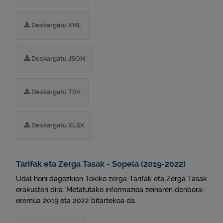
Deskargatu XML
Deskargatu JSON
Deskargatu TSV
Deskargatu XLSX
Tarifak eta Zerga Tasak - Sopela (2019-2022)
Udal honi dagozkion Tokiko zerga-Tarifak eta Zerga Tasak
erakusten dira. Metatutako informazioa zeinaren denbora-
eremua 2019 eta 2022 bitartekoa da.