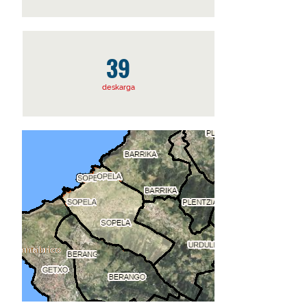
39
deskarga