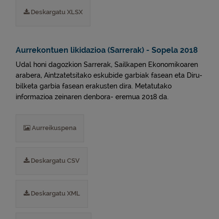
Deskargatu XLSX
Aurrekontuen likidazioa (Sarrerak) - Sopela 2018
Udal honi dagozkion Sarrerak, Sailkapen Ekonomikoaren
arabera, Aintzatetsitako eskubide garbiak fasean eta Diru-
bilketa garbia fasean erakusten dira. Metatutako
informazioa zeinaren denbora- eremua 2018 da.
Aurreikuspena
Deskargatu CSV
Deskargatu XML