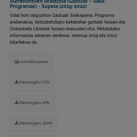
Aurrekontuen likidazioa (Gastuak – Sailk.
Programak) - Sopela (2019-2022)
Udal honi dagozkion Gastuak Sailkapena, Programa
araberakoa, Aintzatetsitako betebehar garbiak fasean eta
Ordainketa Likidoak fasean erakusten dira. Metatutako
informazioa zeinaren denbora- eremua 2019 eta 2022
bitartekoa da.
Aurreikuspena
Deskargatu CSV
Deskargatu XML
Deskargatu JSON