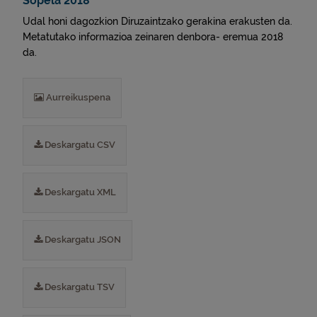
Sopela 2018
Udal honi dagozkion Diruzaintzako gerakina erakusten da.
Metatutako informazioa zeinaren denbora- eremua 2018
da.
Aurreikuspena
Deskargatu CSV
Deskargatu XML
Deskargatu JSON
Deskargatu TSV