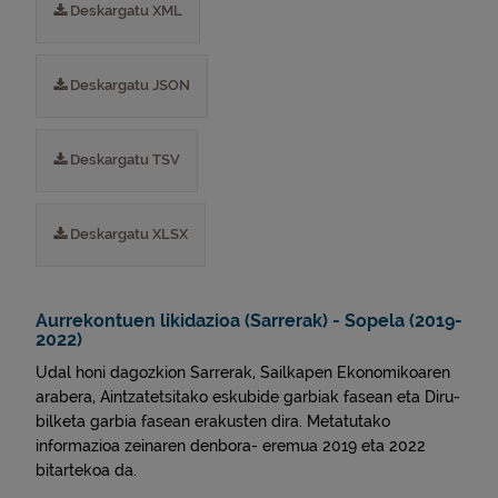
Deskargatu XML
Deskargatu JSON
Deskargatu TSV
Deskargatu XLSX
Aurrekontuen likidazioa (Sarrerak) - Sopela (2019-
2022)
Udal honi dagozkion Sarrerak, Sailkapen Ekonomikoaren
arabera, Aintzatetsitako eskubide garbiak fasean eta Diru-
bilketa garbia fasean erakusten dira. Metatutako
informazioa zeinaren denbora- eremua 2019 eta 2022
bitartekoa da.