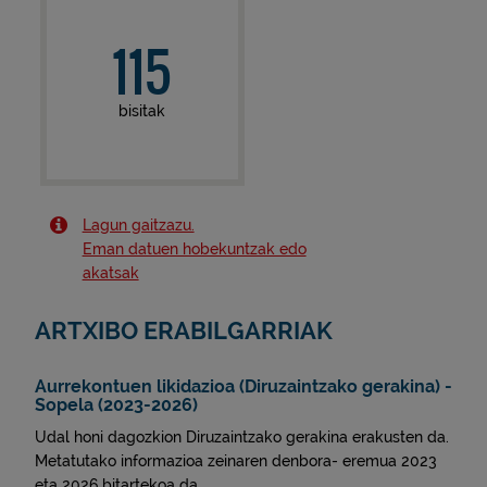
115
bisitak
Lagun gaitzazu.
Eman datuen hobekuntzak edo
akatsak
ARTXIBO ERABILGARRIAK
Aurrekontuen likidazioa (Diruzaintzako gerakina) -
Sopela (2023-2026)
Udal honi dagozkion Diruzaintzako gerakina erakusten da.
Metatutako informazioa zeinaren denbora- eremua 2023
eta 2026 bitartekoa da.