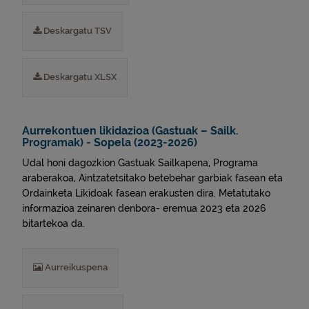
Deskargatu TSV
Deskargatu XLSX
Aurrekontuen likidazioa (Gastuak – Sailk.
Programak) - Sopela (2023-2026)
Udal honi dagozkion Gastuak Sailkapena, Programa
araberakoa, Aintzatetsitako betebehar garbiak fasean eta
Ordainketa Likidoak fasean erakusten dira. Metatutako
informazioa zeinaren denbora- eremua 2023 eta 2026
bitartekoa da.
Aurreikuspena