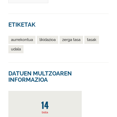
ETIKETAK
aurrekontua
likidazioa
zerga tasa
tasak
udala
DATUEN MULTZOAREN
INFORMAZIOA
14
bista