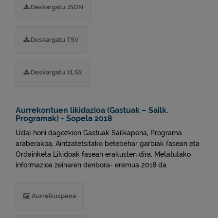
Deskargatu JSON
Deskargatu TSV
Deskargatu XLSX
Aurrekontuen likidazioa (Gastuak – Sailk.
Programak) - Sopela 2018
Udal honi dagozkion Gastuak Sailkapena, Programa
araberakoa, Aintzatetsitako betebehar garbiak fasean eta
Ordainketa Likidoak fasean erakusten dira. Metatutako
informazioa zeinaren denbora- eremua 2018 da.
Aurreikuspena