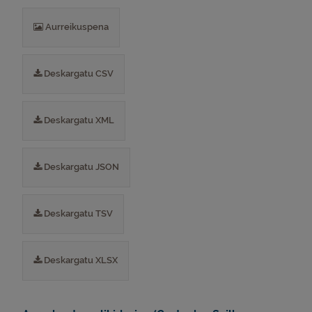
Aurreikuspena
Deskargatu CSV
Deskargatu XML
Deskargatu JSON
Deskargatu TSV
Deskargatu XLSX