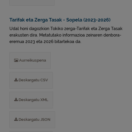
Tarifak eta Zerga Tasak - Sopela (2023-2026)
Udal honi dagozkion Tokiko zerga-Tarifak eta Zerga Tasak
erakusten dira. Metatutako informazioa zeinaren denbora-
eremua 2023 eta 2026 bitartekoa da.
Aurreikuspena
Deskargatu CSV
Deskargatu XML
Deskargatu JSON