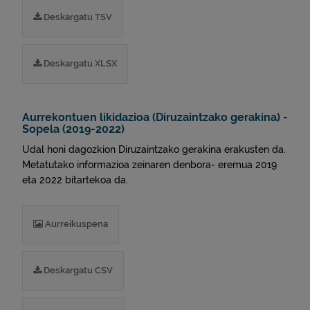
Deskargatu TSV
Deskargatu XLSX
Aurrekontuen likidazioa (Diruzaintzako gerakina) -
Sopela (2019-2022)
Udal honi dagozkion Diruzaintzako gerakina erakusten da.
Metatutako informazioa zeinaren denbora- eremua 2019
eta 2022 bitartekoa da.
Aurreikuspena
Deskargatu CSV