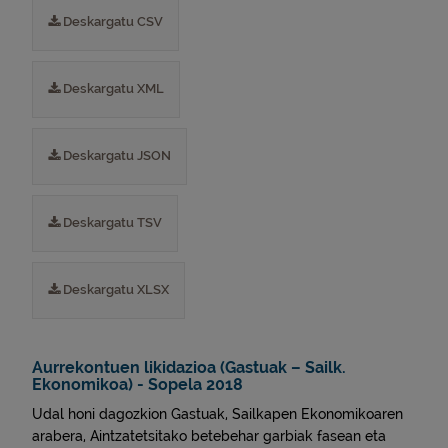
Deskargatu CSV
Deskargatu XML
Deskargatu JSON
Deskargatu TSV
Deskargatu XLSX
Aurrekontuen likidazioa (Gastuak – Sailk.
Ekonomikoa) - Sopela 2018
Udal honi dagozkion Gastuak, Sailkapen Ekonomikoaren
arabera, Aintzatetsitako betebehar garbiak fasean eta