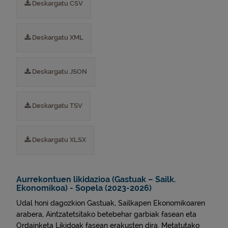
Deskargatu CSV
Deskargatu XML
Deskargatu JSON
Deskargatu TSV
Deskargatu XLSX
Aurrekontuen likidazioa (Gastuak – Sailk.
Ekonomikoa) - Sopela (2023-2026)
Udal honi dagozkion Gastuak, Sailkapen Ekonomikoaren
arabera, Aintzatetsitako betebehar garbiak fasean eta
Ordainketa Likidoak fasean erakusten dira. Metatutako