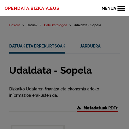
Edukinera joan
OPENDATA.BIZKAIA.EUS
MENUA
Hasiera
Datuak
Datu katalogoa
Udaldata - Sopela
DATUAK ETA ERREKURTSOAK
JARDUERA
Udaldata - Sopela
Bizkaiko Udalaren finantza eta ekonomia arloko
informazioa erakusten da.
Metadatuak
RDFn