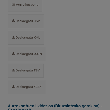
Aurreikuspena
Deskargatu CSV
Deskargatu XML
Deskargatu JSON
Deskargatu TSV
Deskargatu XLSX
Aurrekontuen likidazioa (Diruzaintzako gerakina) -