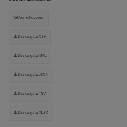
Aurreikuspena
Deskargatu CSV
Deskargatu XML
Deskargatu JSON
Deskargatu TSV
Deskargatu XLSX