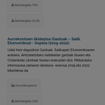
Deskargatu TSV
Deskargatu XLSX
Aurrekontuen likidazioa (Gastuak – Sailk.
Ekonomikoa) - Sopela (2019-2022)
Udal honi dagozkion Gastuak, Sailkapen Ekonomikoaren
arabera, Aintzatetsitako betebehar garbiak fasean eta
Ordainketa Likidoak fasean erakusten dira. Metatutako
informazioa zeinaren denbora- eremua 2019 eta 2022
bitartekoa da.
Aurreikuspena
Deskargatu CSV