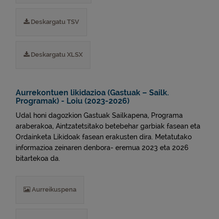
Deskargatu TSV
Deskargatu XLSX
Aurrekontuen likidazioa (Gastuak – Sailk.
Programak) - Loiu (2023-2026)
Udal honi dagozkion Gastuak Sailkapena, Programa
araberakoa, Aintzatetsitako betebehar garbiak fasean eta
Ordainketa Likidoak fasean erakusten dira. Metatutako
informazioa zeinaren denbora- eremua 2023 eta 2026
bitartekoa da.
Aurreikuspena