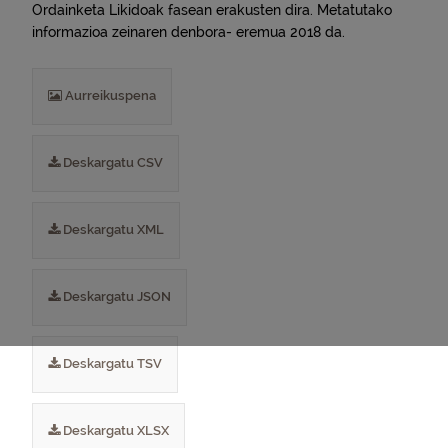
Ordainketa Likidoak fasean erakusten dira. Metatutako
informazioa zeinaren denbora- eremua 2018 da.
Aurreikuspena
Deskargatu CSV
Deskargatu XML
Deskargatu JSON
Deskargatu TSV
Deskargatu XLSX