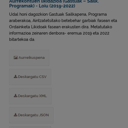
Aurrekontuen likidazioa (Gastuak – Sailk.
Programak) - Loiu (2019-2022)
Udal honi dagozkion Gastuak Sailkapena, Programa
araberakoa, Aintzatetsitako betebehar garbiak fasean eta
Ordainketa Likidoak fasean erakusten dira. Metatutako
informazioa zeinaren denbora- eremua 2019 eta 2022
bitartekoa da.
Aurreikuspena
Deskargatu CSV
Deskargatu XML
Deskargatu JSON