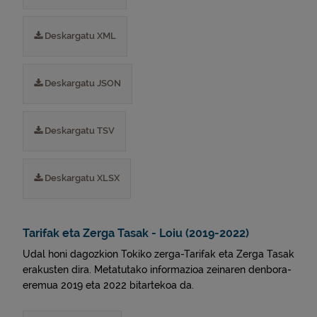
Deskargatu XML
Deskargatu JSON
Deskargatu TSV
Deskargatu XLSX
Tarifak eta Zerga Tasak - Loiu (2019-2022)
Udal honi dagozkion Tokiko zerga-Tarifak eta Zerga Tasak
erakusten dira. Metatutako informazioa zeinaren denbora-
eremua 2019 eta 2022 bitartekoa da.