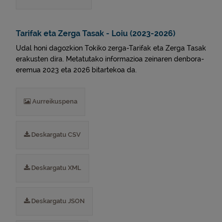
Tarifak eta Zerga Tasak - Loiu (2023-2026)
Udal honi dagozkion Tokiko zerga-Tarifak eta Zerga Tasak
erakusten dira. Metatutako informazioa zeinaren denbora-
eremua 2023 eta 2026 bitartekoa da.
Aurreikuspena
Deskargatu CSV
Deskargatu XML
Deskargatu JSON