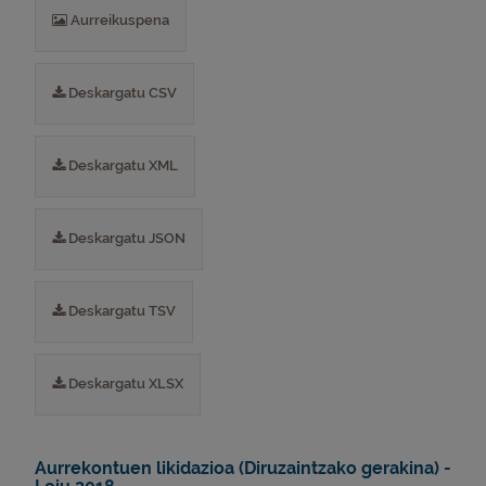
Aurreikuspena
Deskargatu CSV
Deskargatu XML
Deskargatu JSON
Deskargatu TSV
Deskargatu XLSX
Aurrekontuen likidazioa (Diruzaintzako gerakina) -