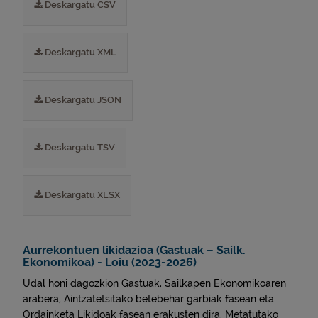
Deskargatu CSV
Deskargatu XML
Deskargatu JSON
Deskargatu TSV
Deskargatu XLSX
Aurrekontuen likidazioa (Gastuak – Sailk.
Ekonomikoa) - Loiu (2023-2026)
Udal honi dagozkion Gastuak, Sailkapen Ekonomikoaren
arabera, Aintzatetsitako betebehar garbiak fasean eta
Ordainketa Likidoak fasean erakusten dira. Metatutako