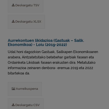
Deskargatu TSV
Deskargatu XLSX
Aurrekontuen likidazioa (Gastuak – Sailk.
Ekonomikoa) - Loiu (2019-2022)
Udal honi dagozkion Gastuak, Sailkapen Ekonomikoaren
arabera, Aintzatetsitako betebehar garbiak fasean eta
Ordainketa Likidoak fasean erakusten dira. Metatutako
informazioa zeinaren denbora- eremua 2019 eta 2022
bitartekoa da.
Aurreikuspena
Deskargatu CSV