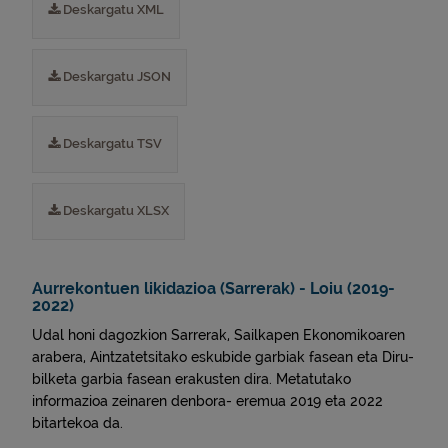
Deskargatu XML
Deskargatu JSON
Deskargatu TSV
Deskargatu XLSX
Aurrekontuen likidazioa (Sarrerak) - Loiu (2019-
2022)
Udal honi dagozkion Sarrerak, Sailkapen Ekonomikoaren
arabera, Aintzatetsitako eskubide garbiak fasean eta Diru-
bilketa garbia fasean erakusten dira. Metatutako
informazioa zeinaren denbora- eremua 2019 eta 2022
bitartekoa da.