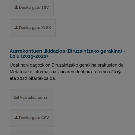
Deskargatu TSV
Deskargatu XLSX
Aurrekontuen likidazioa (Diruzaintzako gerakina) -
Loiu (2019-2022)
Udal honi dagozkion Diruzaintzako gerakina erakusten da.
Metatutako informazioa zeinaren denbora- eremua 2019
eta 2022 bitartekoa da.
Aurreikuspena
Deskargatu CSV