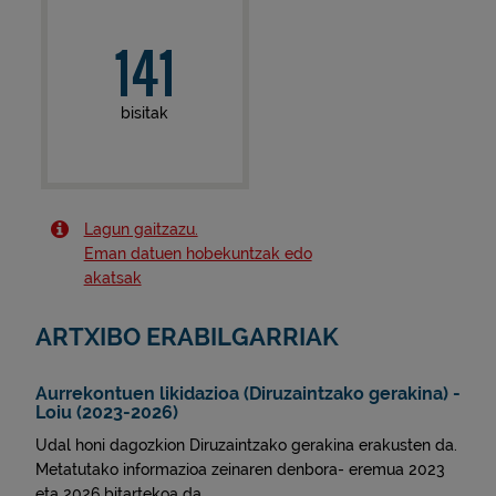
141
bisitak
Lagun gaitzazu.
Eman datuen hobekuntzak edo
akatsak
ARTXIBO ERABILGARRIAK
Aurrekontuen likidazioa (Diruzaintzako gerakina) -
Loiu (2023-2026)
Udal honi dagozkion Diruzaintzako gerakina erakusten da.
Metatutako informazioa zeinaren denbora- eremua 2023
eta 2026 bitartekoa da.