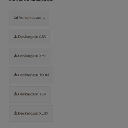
Aurreikuspena
Deskargatu CSV
Deskargatu XML
Deskargatu JSON
Deskargatu TSV
Deskargatu XLSX