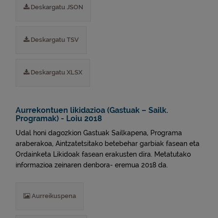
Deskargatu JSON
Deskargatu TSV
Deskargatu XLSX
Aurrekontuen likidazioa (Gastuak – Sailk.
Programak) - Loiu 2018
Udal honi dagozkion Gastuak Sailkapena, Programa
araberakoa, Aintzatetsitako betebehar garbiak fasean eta
Ordainketa Likidoak fasean erakusten dira. Metatutako
informazioa zeinaren denbora- eremua 2018 da.
Aurreikuspena