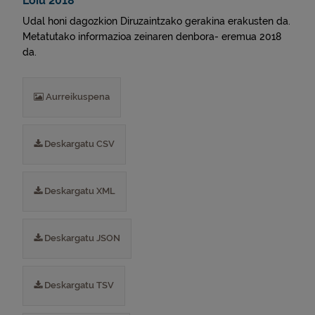
Loiu 2018
Udal honi dagozkion Diruzaintzako gerakina erakusten da.
Metatutako informazioa zeinaren denbora- eremua 2018
da.
Aurreikuspena
Deskargatu CSV
Deskargatu XML
Deskargatu JSON
Deskargatu TSV