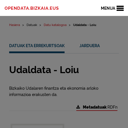
Edukinera joan
OPENDATA.BIZKAIA.EUS
MENUA
Hasiera
Datuak
Datu katalogoa
Udaldata - Loiu
DATUAK ETA ERREKURTSOAK
JARDUERA
Udaldata - Loiu
Bizkaiko Udalaren finantza eta ekonomia arloko
informazioa erakusten da.
Metadatuak
RDFn