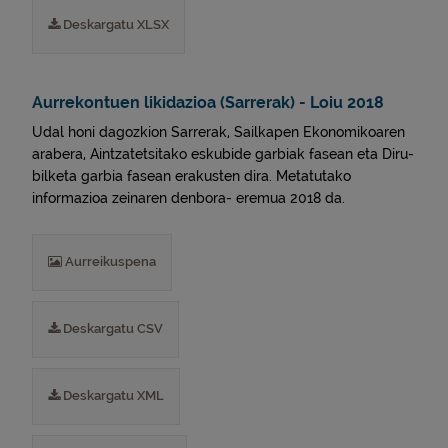
Deskargatu XLSX
Aurrekontuen likidazioa (Sarrerak) - Loiu 2018
Udal honi dagozkion Sarrerak, Sailkapen Ekonomikoaren
arabera, Aintzatetsitako eskubide garbiak fasean eta Diru-
bilketa garbia fasean erakusten dira. Metatutako
informazioa zeinaren denbora- eremua 2018 da.
Aurreikuspena
Deskargatu CSV
Deskargatu XML