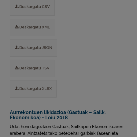
Deskargatu CSV
Deskargatu XML
Deskargatu JSON
Deskargatu TSV
Deskargatu XLSX
Aurrekontuen likidazioa (Gastuak – Sailk.
Ekonomikoa) - Loiu 2018
Udal honi dagozkion Gastuak, Sailkapen Ekonomikoaren
arabera, Aintzatetsitako betebehar garbiak fasean eta