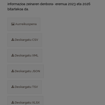
informazioa zeinaren denbora- eremua 2023 eta 2026
bitartekoa da.
Aurreikuspena
Deskargatu CSV
Deskargatu XML
Deskargatu JSON
Deskargatu TSV
Deskargatu XLSX