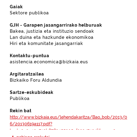
Gaiak
Sektore publikoa
GJH - Garapen jasangarrirako helburuak
Bakea, justizia eta instituzio sendoak
Lan duina eta hazkunde ekonomikoa
Hiri eta komunitate jasangarriak
Kontaktu-puntua
asistencia.economica@bizkaia.eus
Argitaratzailea
Bizkaiko Foru Aldundia
Sartze-eskubideak
Publikoa
Rekin bat
http://www.bizkaia.eus/lehendakaritza/Bao_bob/2013/0
6/20130619a117.pdf?
hash=2a0e40c743b8783455305ef39947401f#page=3