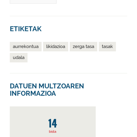
ETIKETAK
aurrekontua
likidazioa
zerga tasa
tasak
udala
DATUEN MULTZOAREN
INFORMAZIOA
14
bista