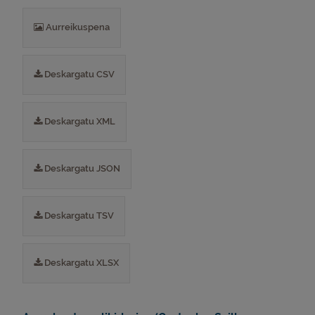
Aurreikuspena
Deskargatu CSV
Deskargatu XML
Deskargatu JSON
Deskargatu TSV
Deskargatu XLSX