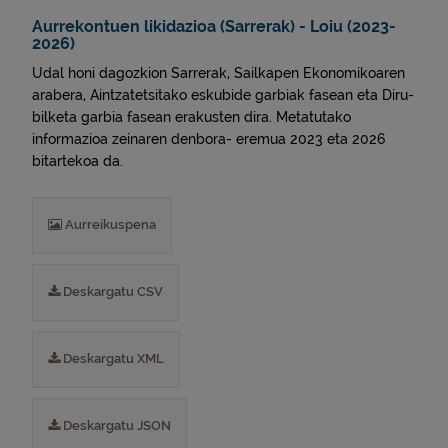
Aurrekontuen likidazioa (Sarrerak) - Loiu (2023-
2026)
Udal honi dagozkion Sarrerak, Sailkapen Ekonomikoaren
arabera, Aintzatetsitako eskubide garbiak fasean eta Diru-
bilketa garbia fasean erakusten dira. Metatutako
informazioa zeinaren denbora- eremua 2023 eta 2026
bitartekoa da.
Aurreikuspena
Deskargatu CSV
Deskargatu XML
Deskargatu JSON