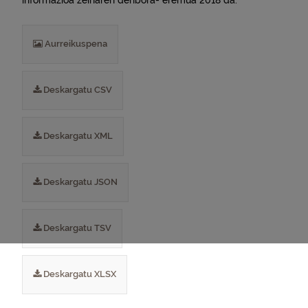
informazioa zeinaren denbora- eremua 2018 da.
Aurreikuspena
Deskargatu CSV
Deskargatu XML
Deskargatu JSON
Deskargatu TSV
Deskargatu XLSX