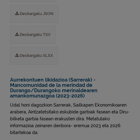
Deskargatu JSON
Deskargatu TSV
Deskargatu XLSX
Aurrekontuen likidazioa (Sarrerak) -
Mancomunidad de la merindad de
Durango/Durangoko merinaldearen
amankomunazgoa (2023-2026)
Udal honi dagozkion Sarrerak, Sailkapen Ekonomikoaren
arabera, Aintzatetsitako eskubide garbiak fasean eta Diru-
bilketa garbia fasean erakusten dira. Metatutako
informazioa zeinaren denbora- eremua 2023 eta 2026
bitartekoa da.