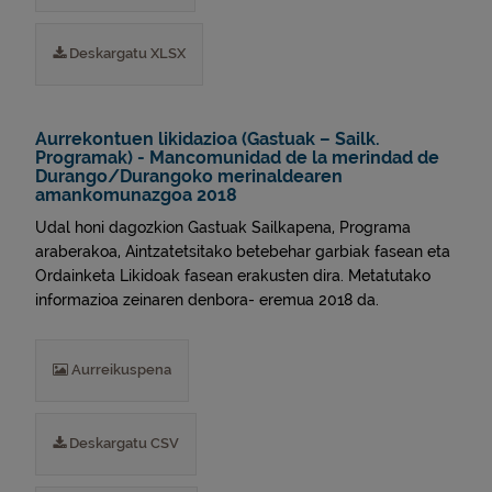
Deskargatu XLSX
Aurrekontuen likidazioa (Gastuak – Sailk.
Programak) - Mancomunidad de la merindad de
Durango/Durangoko merinaldearen
amankomunazgoa 2018
Udal honi dagozkion Gastuak Sailkapena, Programa
araberakoa, Aintzatetsitako betebehar garbiak fasean eta
Ordainketa Likidoak fasean erakusten dira. Metatutako
informazioa zeinaren denbora- eremua 2018 da.
Aurreikuspena
Deskargatu CSV