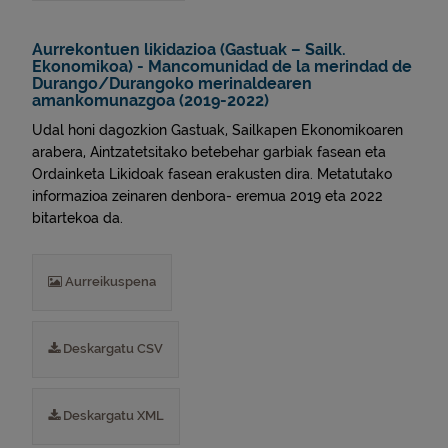
Aurrekontuen likidazioa (Gastuak – Sailk.
Ekonomikoa) - Mancomunidad de la merindad de
Durango/Durangoko merinaldearen
amankomunazgoa (2019-2022)
Udal honi dagozkion Gastuak, Sailkapen Ekonomikoaren
arabera, Aintzatetsitako betebehar garbiak fasean eta
Ordainketa Likidoak fasean erakusten dira. Metatutako
informazioa zeinaren denbora- eremua 2019 eta 2022
bitartekoa da.
Aurreikuspena
Deskargatu CSV
Deskargatu XML