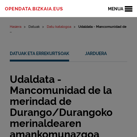
Edukinera joan
OPENDATA.BIZKAIA.EUS
MENUA
Hasiera
Datuak
Datu katalogoa
Udaldata - Mancomunidad de
...
DATUAK ETA ERREKURTSOAK
JARDUERA
Udaldata -
Mancomunidad de la
merindad de
Durango/Durangoko
merinaldearen
amankomunazgoa