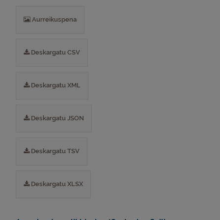
Aurreikuspena
Deskargatu CSV
Deskargatu XML
Deskargatu JSON
Deskargatu TSV
Deskargatu XLSX