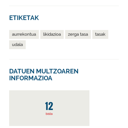
ETIKETAK
aurrekontua
likidazioa
zerga tasa
tasak
udala
DATUEN MULTZOAREN
INFORMAZIOA
12
bista