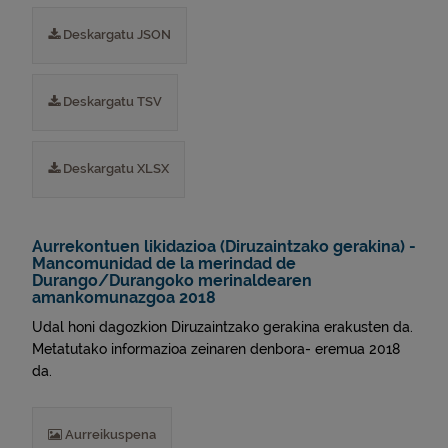
Deskargatu JSON
Deskargatu TSV
Deskargatu XLSX
Aurrekontuen likidazioa (Diruzaintzako gerakina) -
Mancomunidad de la merindad de
Durango/Durangoko merinaldearen
amankomunazgoa 2018
Udal honi dagozkion Diruzaintzako gerakina erakusten da.
Metatutako informazioa zeinaren denbora- eremua 2018
da.
Aurreikuspena