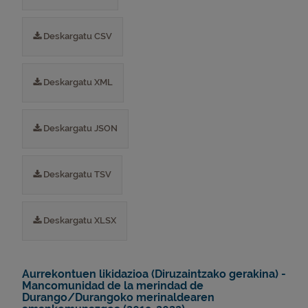
Deskargatu CSV
Deskargatu XML
Deskargatu JSON
Deskargatu TSV
Deskargatu XLSX
Aurrekontuen likidazioa (Diruzaintzako gerakina) -
Mancomunidad de la merindad de
Durango/Durangoko merinaldearen