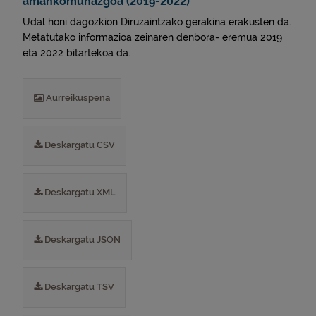
amankomunazgoa (2019-2022)
Udal honi dagozkion Diruzaintzako gerakina erakusten da.
Metatutako informazioa zeinaren denbora- eremua 2019
eta 2022 bitartekoa da.
Aurreikuspena
Deskargatu CSV
Deskargatu XML
Deskargatu JSON
Deskargatu TSV