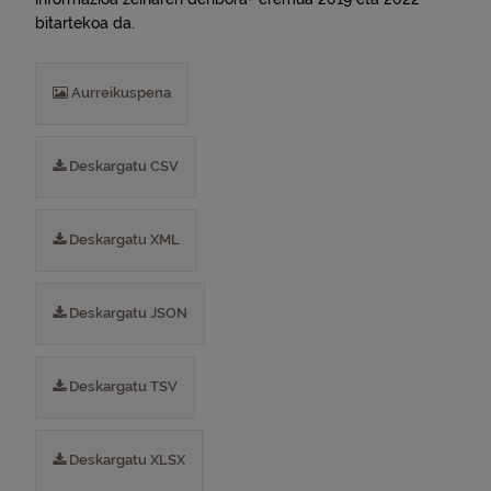
bitartekoa da.
Aurreikuspena
Deskargatu CSV
Deskargatu XML
Deskargatu JSON
Deskargatu TSV
Deskargatu XLSX