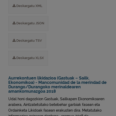
Deskargatu XML
Deskargatu JSON
Deskargatu TSV
Deskargatu XLSX
Aurrekontuen likidazioa (Gastuak – Sailk.
Ekonomikoa) - Mancomunidad de la merindad de
Durango/Durangoko merinaldearen
amankomunazgoa 2018
Udal honi dagozkion Gastuak, Sailkapen Ekonomikoaren
arabera, Aintzatetsitako betebehar garbiak fasean eta
Ordainketa Likidoak fasean erakusten dira. Metatutako