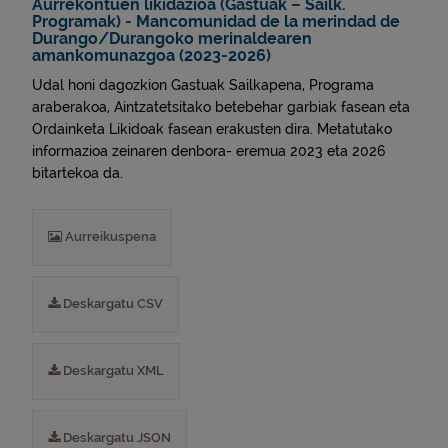
Aurrekontuen likidazioa (Gastuak – Sailk.
Programak) - Mancomunidad de la merindad de
Durango/Durangoko merinaldearen
amankomunazgoa (2023-2026)
Udal honi dagozkion Gastuak Sailkapena, Programa
araberakoa, Aintzatetsitako betebehar garbiak fasean eta
Ordainketa Likidoak fasean erakusten dira. Metatutako
informazioa zeinaren denbora- eremua 2023 eta 2026
bitartekoa da.
Aurreikuspena
Deskargatu CSV
Deskargatu XML
Deskargatu JSON