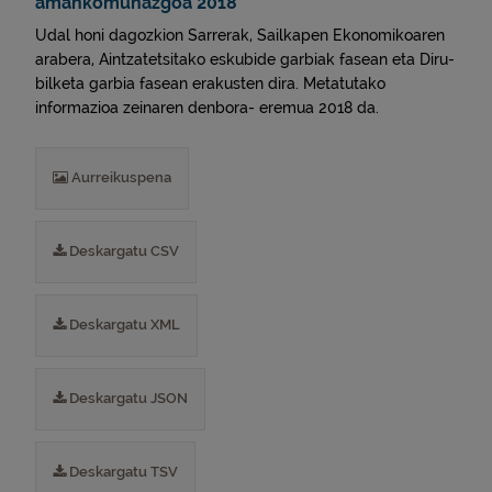
amankomunazgoa 2018
Udal honi dagozkion Sarrerak, Sailkapen Ekonomikoaren
arabera, Aintzatetsitako eskubide garbiak fasean eta Diru-
bilketa garbia fasean erakusten dira. Metatutako
informazioa zeinaren denbora- eremua 2018 da.
Aurreikuspena
Deskargatu CSV
Deskargatu XML
Deskargatu JSON
Deskargatu TSV