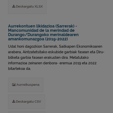
Deskargatu XLSX
Aurrekontuen likidazioa (Sarrerak) -
Mancomunidad de la merindad de
Durango/Durangoko merinaldearen
amankomunazgoa (2019-2022)
Udal honi dagozkion Sarrerak, Sailkapen Ekonomikoaren
arabera, Aintzatetsitako eskubide garbiak fasean eta Diru-
bilketa garbia fasean erakusten dira. Metatutako
informazioa zeinaren denbora- eremua 2019 eta 2022
bitartekoa da.
Aurreikuspena
Deskargatu CSV