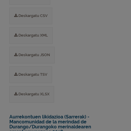
Deskargatu CSV
Deskargatu XML
Deskargatu JSON
Deskargatu TSV
Deskargatu XLSX
Aurrekontuen likidazioa (Sarrerak) -
Mancomunidad de la merindad de
Durango/Durangoko merinaldearen