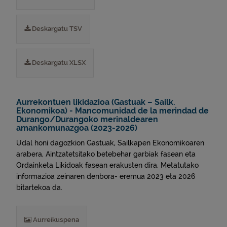
Deskargatu TSV
Deskargatu XLSX
Aurrekontuen likidazioa (Gastuak – Sailk.
Ekonomikoa) - Mancomunidad de la merindad de
Durango/Durangoko merinaldearen
amankomunazgoa (2023-2026)
Udal honi dagozkion Gastuak, Sailkapen Ekonomikoaren
arabera, Aintzatetsitako betebehar garbiak fasean eta
Ordainketa Likidoak fasean erakusten dira. Metatutako
informazioa zeinaren denbora- eremua 2023 eta 2026
bitartekoa da.
Aurreikuspena