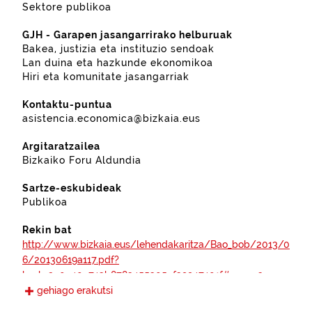
Sektore publikoa
GJH - Garapen jasangarrirako helburuak
Bakea, justizia eta instituzio sendoak
Lan duina eta hazkunde ekonomikoa
Hiri eta komunitate jasangarriak
Kontaktu-puntua
asistencia.economica@bizkaia.eus
Argitaratzailea
Bizkaiko Foru Aldundia
Sartze-eskubideak
Publikoa
Rekin bat
http://www.bizkaia.eus/lehendakaritza/Bao_bob/2013/0
6/20130619a117.pdf?
hash=2a0e40c743b8783455305ef39947401f#page=3
gehiago erakutsi
https://www.boe.es/boe/dias/2012/04/30/pdfs/BOE-