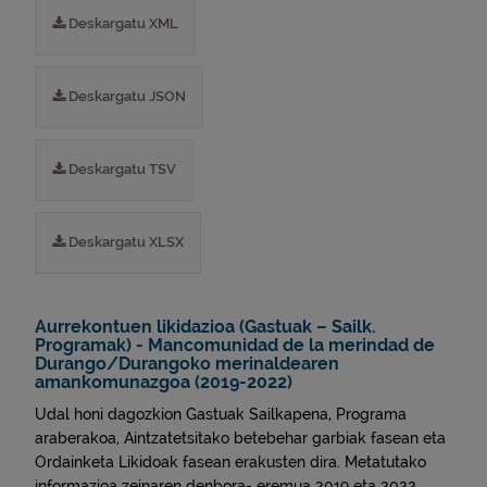
Deskargatu XML
Deskargatu JSON
Deskargatu TSV
Deskargatu XLSX
Aurrekontuen likidazioa (Gastuak – Sailk.
Programak) - Mancomunidad de la merindad de
Durango/Durangoko merinaldearen
amankomunazgoa (2019-2022)
Udal honi dagozkion Gastuak Sailkapena, Programa
araberakoa, Aintzatetsitako betebehar garbiak fasean eta
Ordainketa Likidoak fasean erakusten dira. Metatutako
informazioa zeinaren denbora- eremua 2019 eta 2022