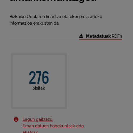
Bizkaiko Udalaren finantza eta ekonomia arloko
informazioa erakusten da.
Metadatuak
RDFn
276
bisitak
Lagun gaitzazu.
Eman datuen hobekuntzak edo
akatsak