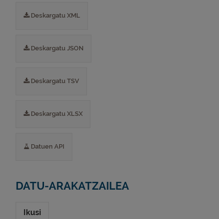
Deskargatu XML
Deskargatu JSON
Deskargatu TSV
Deskargatu XLSX
Datuen API
DATU-ARAKATZAILEA
Ikusi