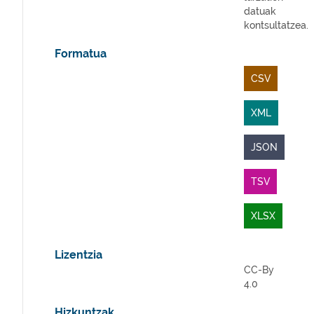
datuak
kontsultatzea.
Formatua
CSV
XML
JSON
TSV
XLSX
Lizentzia
CC-By
4.0
Hizkuntzak