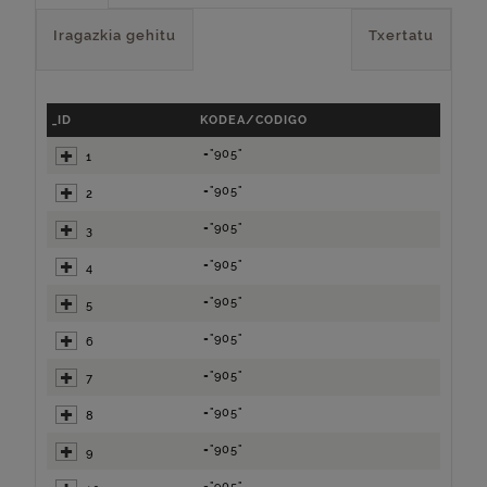
Iragazkia gehitu
Txertatu
_ID
KODEA/CODIGO
="905"
1
="905"
2
="905"
3
="905"
4
="905"
5
="905"
6
="905"
7
="905"
8
="905"
9
="905"