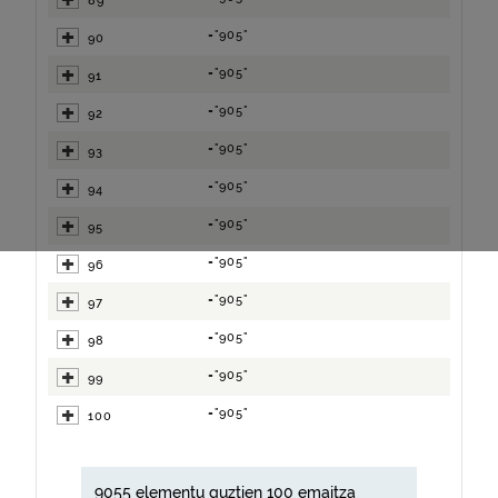
89
="905"
90
="905"
91
="905"
92
="905"
93
="905"
94
="905"
95
="905"
96
="905"
97
="905"
98
="905"
99
="905"
100
9055 elementu guztien 100 emaitza