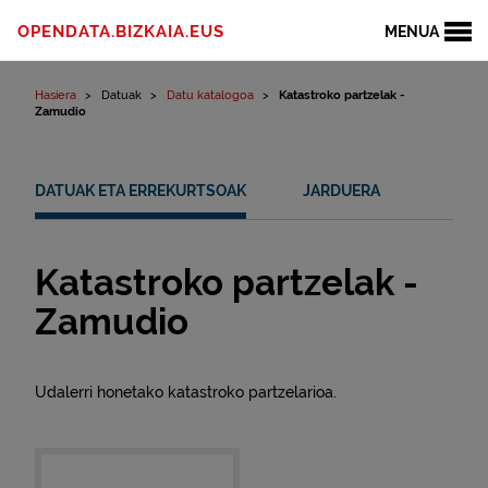
Edukinera joan
OPENDATA.BIZKAIA.EUS
MENUA
Hasiera
Datuak
Datu katalogoa
Katastroko partzelak -
Zamudio
DATUAK ETA ERREKURTSOAK
JARDUERA
Katastroko partzelak -
Zamudio
Udalerri honetako katastroko partzelarioa.