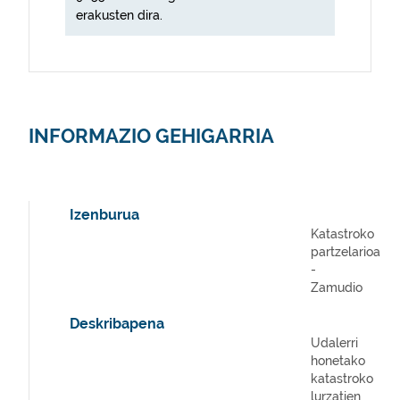
erakusten dira.
INFORMAZIO GEHIGARRIA
Izenburua
Katastroko
partzelarioa
-
Zamudio
Deskribapena
Udalerri
honetako
katastroko
lurzatien