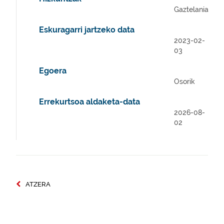
Gaztelania
Eskuragarri jartzeko data
2023-02-
03
Egoera
Osorik
Errekurtsoa aldaketa-data
2026-08-
02
ATZERA