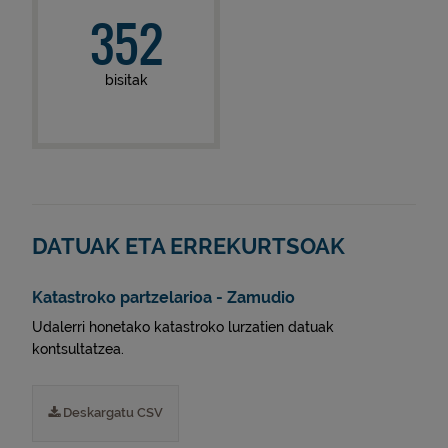
352
bisitak
DATUAK ETA ERREKURTSOAK
Katastroko partzelarioa - Zamudio
Udalerri honetako katastroko lurzatien datuak
kontsultatzea.
Deskargatu CSV