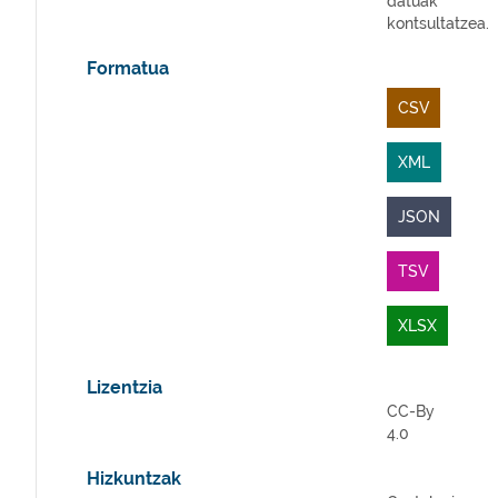
datuak
kontsultatzea.
Formatua
CSV
XML
JSON
TSV
XLSX
Lizentzia
CC-By
4.0
Hizkuntzak