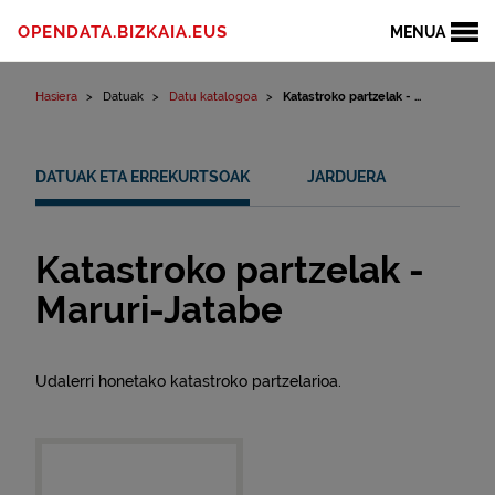
Edukinera joan
OPENDATA.BIZKAIA.EUS
MENUA
Hasiera
Datuak
Datu katalogoa
Katastroko partzelak - ...
DATUAK ETA ERREKURTSOAK
JARDUERA
Katastroko partzelak -
Maruri-Jatabe
Udalerri honetako katastroko partzelarioa.