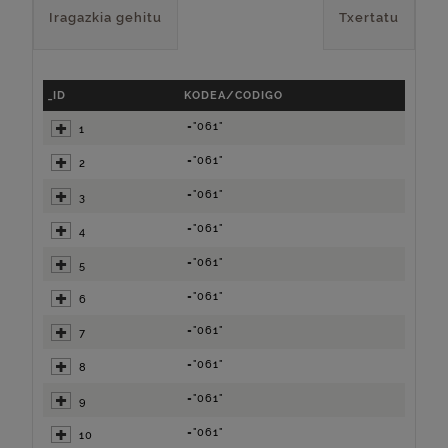
Iragazkia gehitu
Txertatu
_ID
KODEA/CODIGO
="061"
1
="061"
2
="061"
3
="061"
4
="061"
5
="061"
6
="061"
7
="061"
8
="061"
9
="061"
10