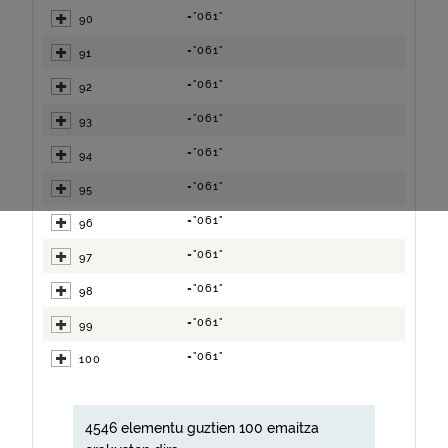
="061"
90
="061"
91
="061"
92
="061"
93
="061"
94
="061"
95
="061"
96
="061"
97
="061"
98
="061"
99
="061"
100
4546 elementu guztien 100 emaitza