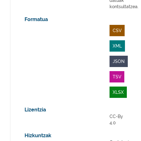
datuak
kontsultatzea.
Formatua
CSV
XML
JSON
TSV
XLSX
Lizentzia
CC-By
4.0
Hizkuntzak