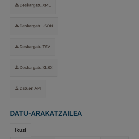
Deskargatu XML
Deskargatu JSON
Deskargatu TSV
Deskargatu XLSX
Datuen API
DATU-ARAKATZAILEA
Ikusi