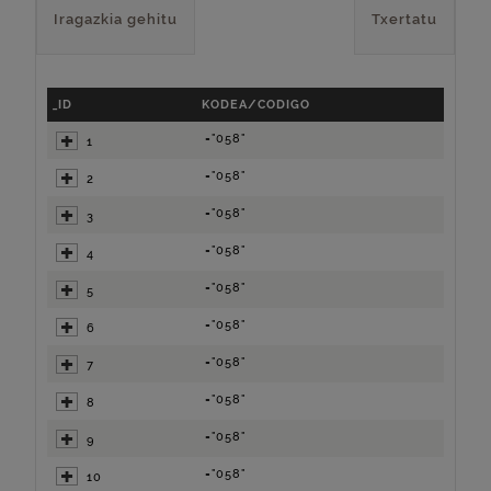
Iragazkia gehitu
Txertatu
_ID
KODEA/CODIGO
="058"
1
="058"
2
="058"
3
="058"
4
="058"
5
="058"
6
="058"
7
="058"
8
="058"
9
="058"
10