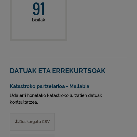
91
bisitak
DATUAK ETA ERREKURTSOAK
Katastroko partzelarioa - Mallabia
Udalerri honetako katastroko lurzatien datuak
kontsultatzea.
Deskargatu CSV