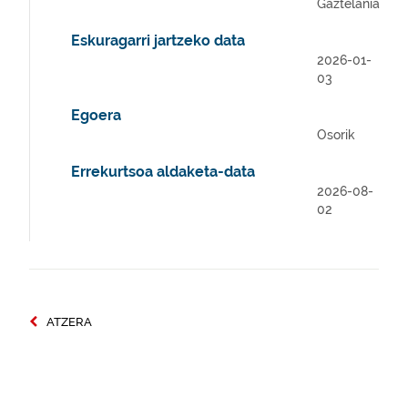
Gaztelania
Eskuragarri jartzeko data
2026-01-
03
Egoera
Osorik
Errekurtsoa aldaketa-data
2026-08-
02
ATZERA