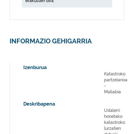
erakusten dira.
INFORMAZIO GEHIGARRIA
Izenburua
Katastroko
partzelarioa
-
Mallabia
Deskribapena
Udalerri
honetako
katastroko
lurzatien