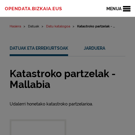
Edukinera joan
OPENDATA.BIZKAIA.EUS
MENUA
Hasiera
Datuak
Datu katalogoa
Katastroko partzelak - ...
DATUAK ETA ERREKURTSOAK
JARDUERA
Katastroko partzelak -
Mallabia
Udalerri honetako katastroko partzelarioa.