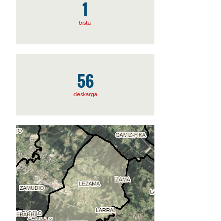
1
bista
56
deskarga