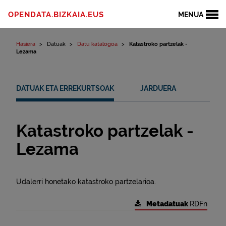
Edukinera joan
OPENDATA.BIZKAIA.EUS
MENUA
Hasiera
Datuak
Datu katalogoa
Katastroko partzelak -
Lezama
DATUAK ETA ERREKURTSOAK
JARDUERA
Katastroko partzelak -
Lezama
Udalerri honetako katastroko partzelarioa.
Metadatuak
RDFn