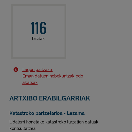
116
bisitak
Lagun gaitzazu.
Eman datuen hobekuntzak edo
akatsak
ARTXIBO ERABILGARRIAK
Katastroko partzelarioa - Lezama
Udalerri honetako katastroko lurzatien datuak
kontsultatzea.