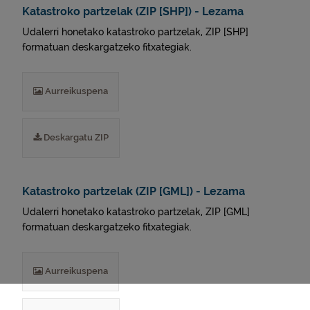
Katastroko partzelak (ZIP [SHP]) - Lezama
Udalerri honetako katastroko partzelak, ZIP [SHP]
formatuan deskargatzeko fitxategiak.
Aurreikuspena
Deskargatu ZIP
Katastroko partzelak (ZIP [GML]) - Lezama
Udalerri honetako katastroko partzelak, ZIP [GML]
formatuan deskargatzeko fitxategiak.
Aurreikuspena