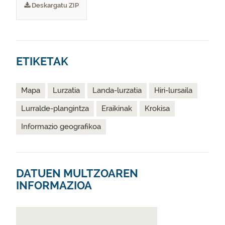
Deskargatu ZIP
ETIKETAK
Mapa
Lurzatia
Landa-lurzatia
Hiri-lursaila
Lurralde-plangintza
Eraikinak
Krokisa
Informazio geografikoa
DATUEN MULTZOAREN
INFORMAZIOA