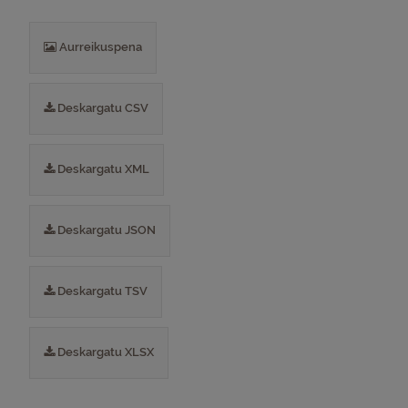
Aurreikuspena
Deskargatu CSV
Deskargatu XML
Deskargatu JSON
Deskargatu TSV
Deskargatu XLSX