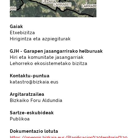
Gaiak
Etxebizitza
Hirigintza eta azpiegiturak
GJH - Garapen jasangarrirako helburuak
Hiri eta komunitate jasangarriak
Lehorreko ekosistemetako bizitza
Kontaktu-puntua
katastro@bizkaia.eus
Argitaratzailea
Bizkaiko Foru Aldundia
Sartze-eskubideak
Publikoa
Dokumentazio lotuta
https://opengis.bizkaia.eus/Planificacion%20territorial%20