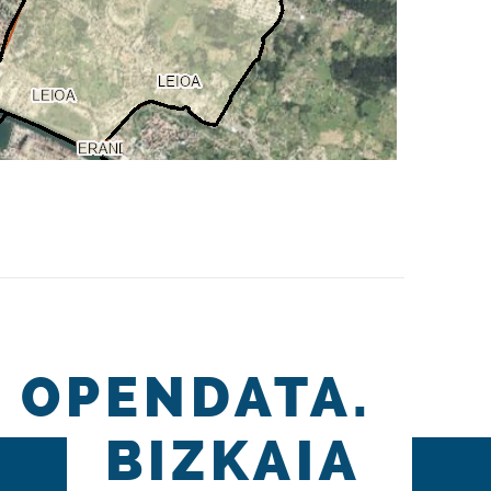
OPENDATA.
BIZKAIA