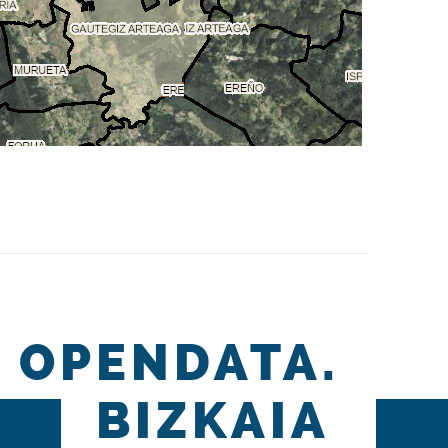
OPENDATA.
BIZKAIA