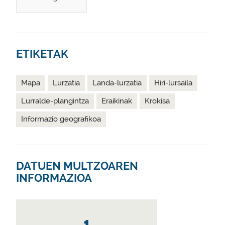
ETIKETAK
Mapa
Lurzatia
Landa-lurzatia
Hiri-lursaila
Lurralde-plangintza
Eraikinak
Krokisa
Informazio geografikoa
DATUEN MULTZOAREN
INFORMAZIOA