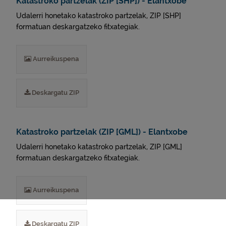
Katastroko partzelak (ZIP [SHP]) - Elantxobe
Udalerri honetako katastroko partzelak, ZIP [SHP]
formatuan deskargatzeko fitxategiak.
Aurreikuspena
Deskargatu ZIP
Katastroko partzelak (ZIP [GML]) - Elantxobe
Udalerri honetako katastroko partzelak, ZIP [GML]
formatuan deskargatzeko fitxategiak.
Aurreikuspena
Deskargatu ZIP