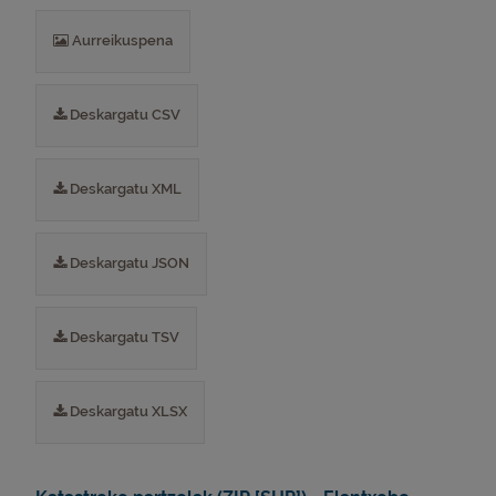
Aurreikuspena
Deskargatu CSV
Deskargatu XML
Deskargatu JSON
Deskargatu TSV
Deskargatu XLSX