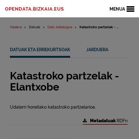
Edukinera joan
OPENDATA.BIZKAIA.EUS
MENUA
Hasiera
Datuak
Datu katalogoa
Katastroko partzelak - ...
DATUAK ETA ERREKURTSOAK
JARDUERA
Katastroko partzelak -
Elantxobe
Udalerri honetako katastroko partzelarioa.
Metadatuak
RDFn