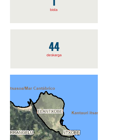
1
bista
44
deskarga