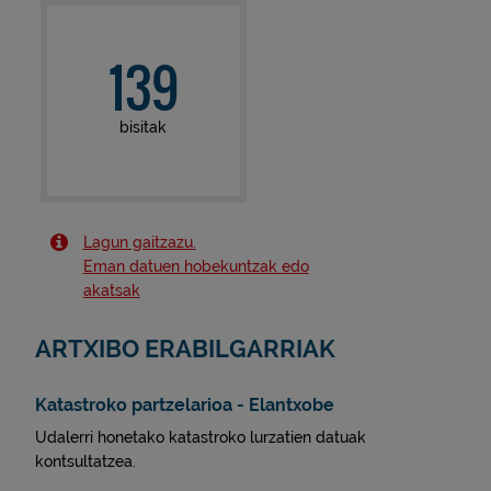
139
bisitak
Lagun gaitzazu.
Eman datuen hobekuntzak edo
akatsak
ARTXIBO ERABILGARRIAK
Katastroko partzelarioa - Elantxobe
Udalerri honetako katastroko lurzatien datuak
kontsultatzea.