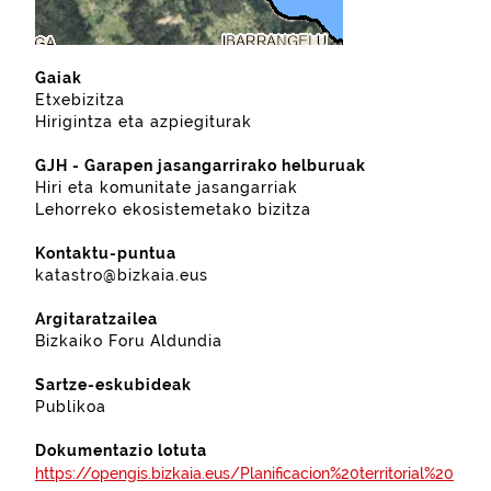
Gaiak
Etxebizitza
Hirigintza eta azpiegiturak
GJH - Garapen jasangarrirako helburuak
Hiri eta komunitate jasangarriak
Lehorreko ekosistemetako bizitza
Kontaktu-puntua
katastro@bizkaia.eus
Argitaratzailea
Bizkaiko Foru Aldundia
Sartze-eskubideak
Publikoa
Dokumentazio lotuta
https://opengis.bizkaia.eus/Planificacion%20territorial%20