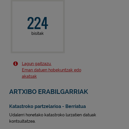
224
bisitak
Lagun gaitzazu.
Eman datuen hobekuntzak edo
akatsak
ARTXIBO ERABILGARRIAK
Katastroko partzelarioa - Berriatua
Udalerri honetako katastroko lurzatien datuak
kontsultatzea.