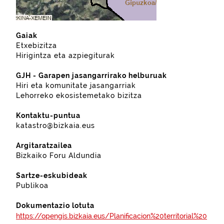
Gaiak
Etxebizitza
Hirigintza eta azpiegiturak
GJH - Garapen jasangarrirako helburuak
Hiri eta komunitate jasangarriak
Lehorreko ekosistemetako bizitza
Kontaktu-puntua
katastro@bizkaia.eus
Argitaratzailea
Bizkaiko Foru Aldundia
Sartze-eskubideak
Publikoa
Dokumentazio lotuta
https://opengis.bizkaia.eus/Planificacion%20territorial%20