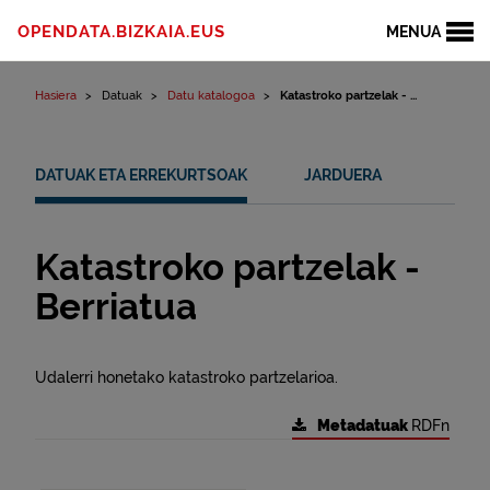
Edukinera joan
OPENDATA.BIZKAIA.EUS
MENUA
Hasiera
Datuak
Datu katalogoa
Katastroko partzelak - ...
DATUAK ETA ERREKURTSOAK
JARDUERA
Katastroko partzelak -
Berriatua
Udalerri honetako katastroko partzelarioa.
Metadatuak
RDFn