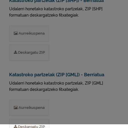
Katastroko partzelak (ZIP [SHP]) - Berriatua
Udalerri honetako katastroko partzelak, ZIP [SHP]
formatuan deskargatzeko fitxategiak.
Aurreikuspena
Deskargatu ZIP
Katastroko partzelak (ZIP [GML]) - Berriatua
Udalerri honetako katastroko partzelak, ZIP [GML]
formatuan deskargatzeko fitxategiak.
Aurreikuspena
Deskargatu ZIP