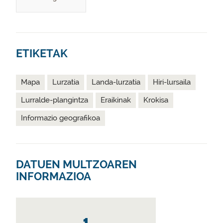
ETIKETAK
Mapa
Lurzatia
Landa-lurzatia
Hiri-lursaila
Lurralde-plangintza
Eraikinak
Krokisa
Informazio geografikoa
DATUEN MULTZOAREN
INFORMAZIOA