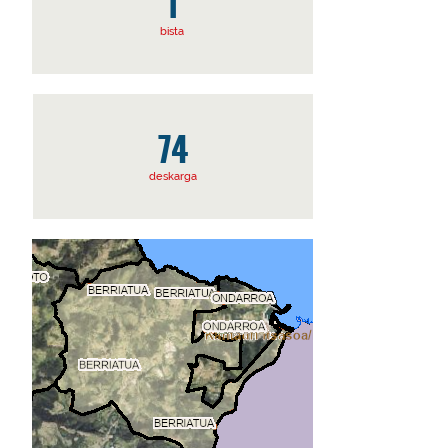
1
bista
74
deskarga