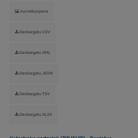
Aurreikuspena
Deskargatu CSV
Deskargatu XML
Deskargatu JSON
Deskargatu TSV
Deskargatu XLSX