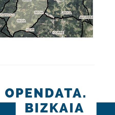
OPENDATA.
BIZKAIA