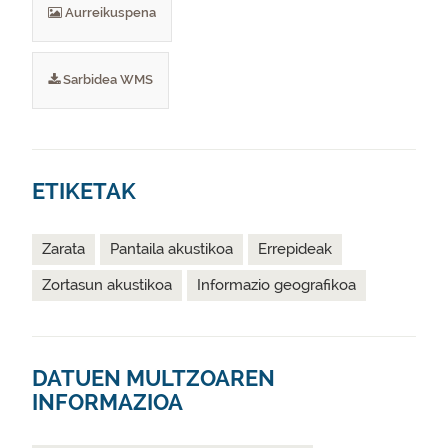
Aurreikuspena
Sarbidea WMS
ETIKETAK
Zarata
Pantaila akustikoa
Errepideak
Zortasun akustikoa
Informazio geografikoa
DATUEN MULTZOAREN
INFORMAZIOA