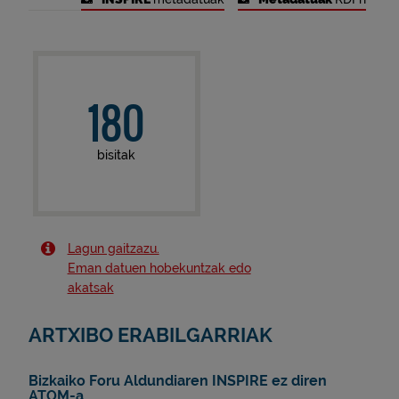
180
bisitak
Lagun gaitzazu.
Eman datuen hobekuntzak edo
akatsak
ARTXIBO ERABILGARRIAK
Bizkaiko Foru Aldundiaren INSPIRE ez diren
ATOM-a