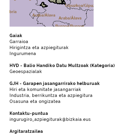
Gaiak
Garraioa
Hirigintza eta azpiegiturak
Ingurumena
HVD - Balio Handiko Datu Multzoak (Kategoria)
Geoespazialak
GJH - Garapen jasangarrirako helburuak
Hiri eta komunitate jasangarriak
Industria, berrikuntza eta azpiegitura
Osasuna eta ongizatea
Kontaktu-puntua
ingurugiro_azpiegiturak@bizkaia.eus
Argitaratzailea