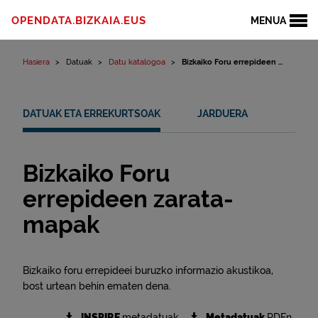
Edukinera joan
OPENDATA.BIZKAIA.EUS
MENUA
Hasiera
Datuak
Datu katalogoa
Bizkaiko Foru errepideen ...
DATUAK ETA ERREKURTSOAK
JARDUERA
Bizkaiko Foru
errepideen zarata-
mapak
Bizkaiko foru errepideei buruzko informazio akustikoa,
bost urtean behin ematen dena.
INSPIRE
metadatuak
Metadatuak
RDFn