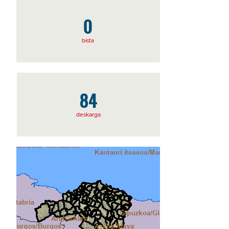
0
bista
84
deskarga