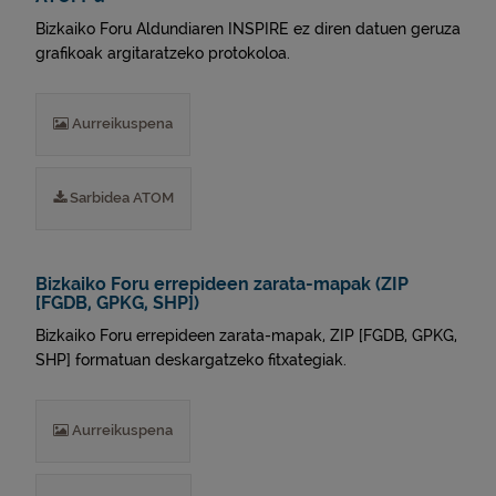
Bizkaiko Foru Aldundiaren INSPIRE ez diren datuen geruza
grafikoak argitaratzeko protokoloa.
Aurreikuspena
Sarbidea ATOM
Bizkaiko Foru errepideen zarata-mapak (ZIP
[FGDB, GPKG, SHP])
Bizkaiko Foru errepideen zarata-mapak, ZIP [FGDB, GPKG,
SHP] formatuan deskargatzeko fitxategiak.
Aurreikuspena