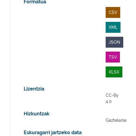
Formatua
CSV
XML
JSON
TSV
XLSX
Lizentzia
CC-By
4.0
Hizkuntzak
Gaztelania
Eskuragarri jartzeko data