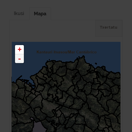
Ikusi
Mapa
Txertatu
+
-