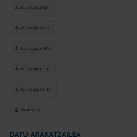
Deskargatu CSV
Deskargatu XML
Deskargatu JSON
Deskargatu TSV
Deskargatu XLSX
Datuen API
DATU-ARAKATZAILEA