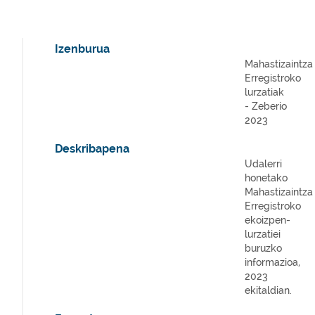
Izenburua
Mahastizaintza
Erregistroko
lurzatiak
- Zeberio
2023
Deskribapena
Udalerri
honetako
Mahastizaintza
Erregistroko
ekoizpen-
lurzatiei
buruzko
informazioa,
2023
ekitaldian.