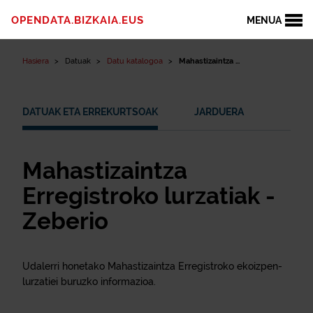
Edukinera joan
OPENDATA.BIZKAIA.EUS
MENUA
Hasiera
Datuak
Datu katalogoa
Mahastizaintza ...
DATUAK ETA ERREKURTSOAK
JARDUERA
Mahastizaintza
Erregistroko lurzatiak -
Zeberio
Udalerri honetako Mahastizaintza Erregistroko ekoizpen-
lurzatiei buruzko informazioa.