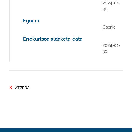
2024-01-
30
Egoera
Osorik
Errekurtsoa aldaketa-data
2024-01-
30
ATZERA