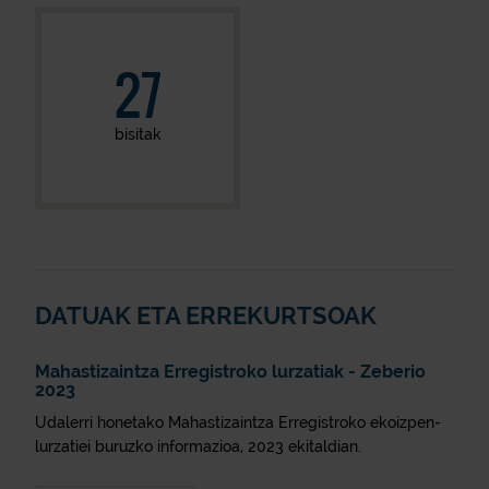
27
bisitak
DATUAK ETA ERREKURTSOAK
Mahastizaintza Erregistroko lurzatiak - Zeberio
2023
Udalerri honetako Mahastizaintza Erregistroko ekoizpen-
lurzatiei buruzko informazioa, 2023 ekitaldian.