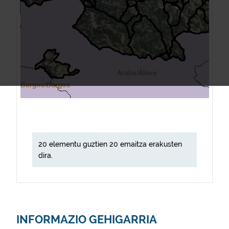
20 elementu guztien 20 emaitza erakusten
dira.
INFORMAZIO GEHIGARRIA