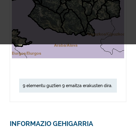
9 elementu guztien 9 emaitza erakusten dira.
INFORMAZIO GEHIGARRIA