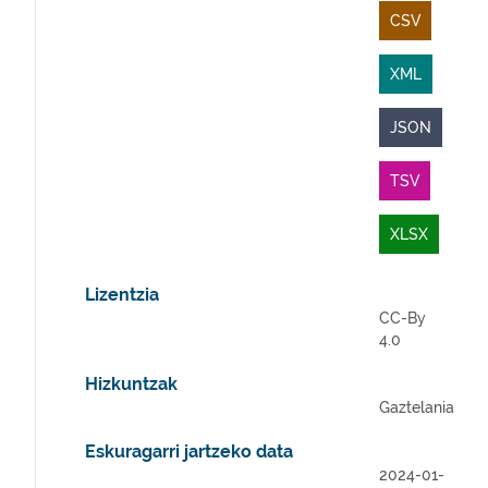
CSV
XML
JSON
TSV
XLSX
Lizentzia
CC-By
4.0
Hizkuntzak
Gaztelania
Eskuragarri jartzeko data
2024-01-