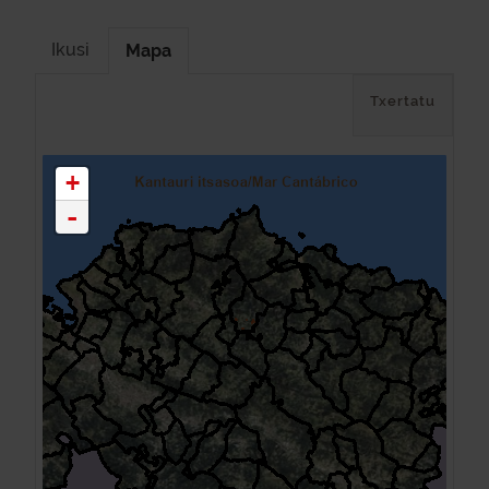
Ikusi
Mapa
Txertatu
+
-