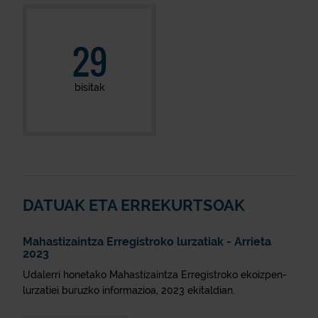
29
bisitak
DATUAK ETA ERREKURTSOAK
Mahastizaintza Erregistroko lurzatiak - Arrieta
2023
Udalerri honetako Mahastizaintza Erregistroko ekoizpen-
lurzatiei buruzko informazioa, 2023 ekitaldian.