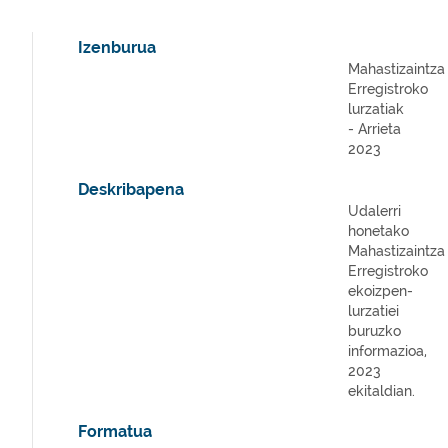
Izenburua
Mahastizaintza
Erregistroko
lurzatiak
- Arrieta
2023
Deskribapena
Udalerri
honetako
Mahastizaintza
Erregistroko
ekoizpen-
lurzatiei
buruzko
informazioa,
2023
ekitaldian.
Formatua