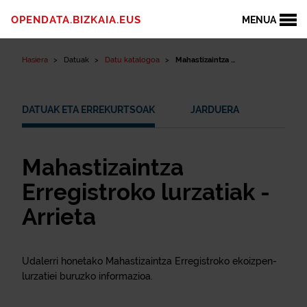
Edukinera joan
OPENDATA.BIZKAIA.EUS
MENUA
Hasiera
Datuak
Datu katalogoa
Mahastizaintza ...
DATUAK ETA ERREKURTSOAK
JARDUERA
Mahastizaintza
Erregistroko lurzatiak -
Arrieta
Udalerri honetako Mahastizaintza Erregistroko ekoizpen-
lurzatiei buruzko informazioa.