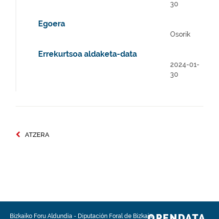
30
Egoera
Osorik
Errekurtsoa aldaketa-data
2024-01-
30
ATZERA
OPENDATA.
Bizkaiko Foru Aldundia
-
Diputación Foral de Bizkaia