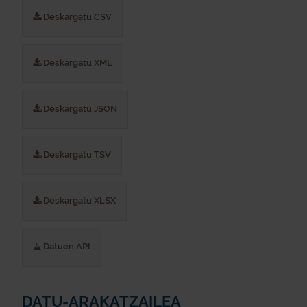
Deskargatu CSV
Deskargatu XML
Deskargatu JSON
Deskargatu TSV
Deskargatu XLSX
Datuen API
DATU-ARAKATZAILEA