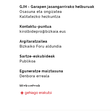
GJH - Garapen jasangarrirako helburuak
Osasuna eta ongizatea
Kalitatezko hezkuntza
Kontaktu-puntua
kirolbidepro@bizkaia.eus
Argitaratzailea
Bizkaiko Foru aldundia
Sartze-eskubideak
Publikoa
Eguneratze maiztasuna
Denbora erreala
Hizkuntzak
Euskara
gehiago erakutsi
Gaztelania
Eskura jarri den data
2023-09-22