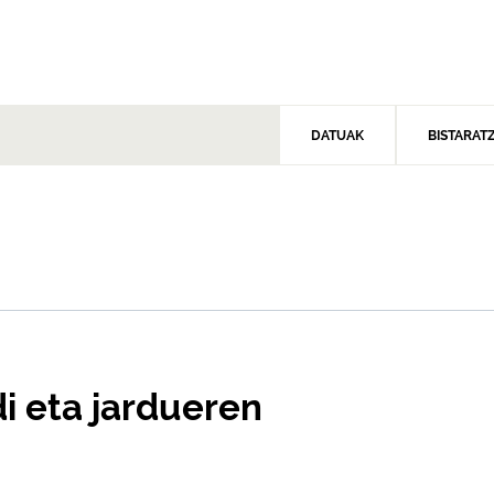
DATUAK
BISTARAT
i eta jardueren