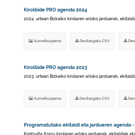
Kirolbide PRO agenda 2024
2024. urtean Bizkaiko kirolaren arloko jarduerak, ekitaldi
Aurreikuspena
Deskargatu CSV
Des
Kirolbide PRO agenda 2023
2023. urtean Bizkaiko kirolaren arloko jarduerak, ekitaldi
Aurreikuspena
Deskargatu CSV
Des
Programatutako ekitaldi eta jardueren agenda -
Kontsulta itzazu kirolaren arloko jarduerak, ekitaldiak et