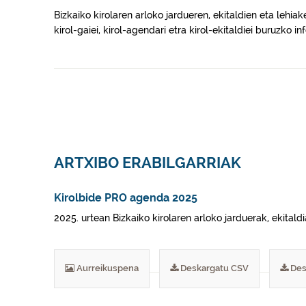
Bizkaiko kirolaren arloko jardueren, ekitaldien eta lehiak
kirol-gaiei, kirol-agendari etra kirol-ekitaldiei buruzko 
ARTXIBO ERABILGARRIAK
Kirolbide PRO agenda 2025
2025. urtean Bizkaiko kirolaren arloko jarduerak, ekitaldi
Aurreikuspena
Deskargatu CSV
Des