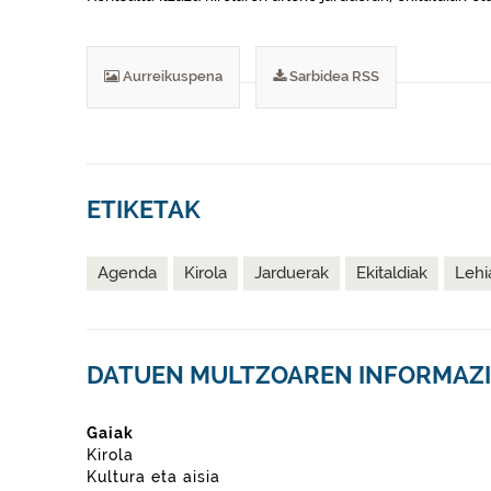
Aurreikuspena
Sarbidea RSS
ETIKETAK
Agenda
Kirola
Jarduerak
Ekitaldiak
Lehi
DATUEN MULTZOAREN INFORMAZ
Gaiak
Kirola
Kultura eta aisia