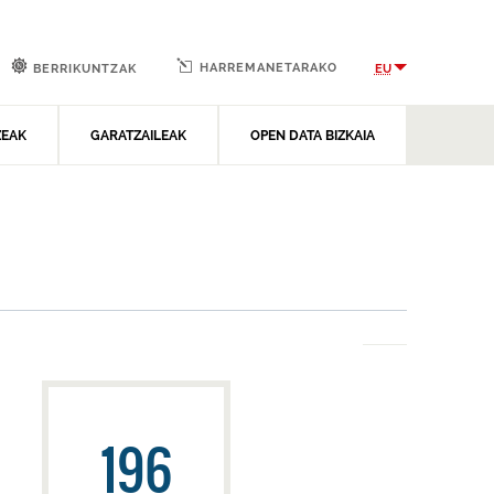
HARREMANETARAKO
EU
BERRIKUNTZAK
ZEAK
GARATZAILEAK
OPEN DATA BIZKAIA
196