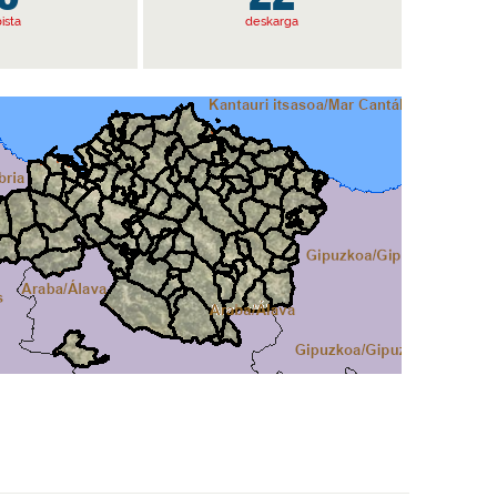
ista
deskarga