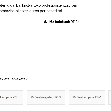
eten gida, bai kirol-arloko profesionalentzat, bai
informazioa bilatzen duten pertsonentzat.
Metadatuak
RDFn
ak eta lehiaketak.
kargatu XML
Deskargatu JSON
Deskargatu TSV