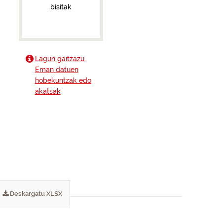
bisitak
Lagun gaitzazu.
Eman datuen
hobekuntzak edo
akatsak
Deskargatu XLSX