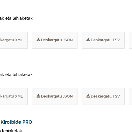
ak eta lehiaketak.
kargatu XML
Deskargatu JSON
Deskargatu TSV
ak eta lehiaketak.
kargatu XML
Deskargatu JSON
Deskargatu TSV
 Kirolbide PRO
a lehiaketak.