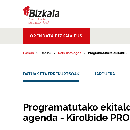
Edukinera joan
Bizkaiko Foru
OPENDATA.BIZKAIA.EUS
Aldundia
.
Diputacion
Foral de Bizkaia
Hasiera
Datuak
Datu katalogoa
Programatutako ekitaldi ...
DATUAK ETA ERREKURTSOAK
JARDUERA
Programatutako ekitald
agenda - Kirolbide PRO