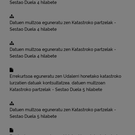
Sestao
Duela 4 hilabete
Datuen multzoa eguneratu zen
Katastroko partzelak -
Sestao
Duela 4 hilabete
Datuen multzoa eguneratu zen
Katastroko partzelak -
Sestao
Duela 4 hilabete
Errekurtsoa eguneratu zen
Udalerri honetako katastroko
lurzatien datuak kontsultatzea.
datuen multzoan
Katastroko partzelak - Sestao
Duela 5 hilabete
Datuen multzoa eguneratu zen
Katastroko partzelak -
Sestao
Duela 5 hilabete