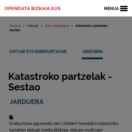
Edukinera joan
OPENDATA.BIZKAIA.EUS
MENUA
Hasiera
Datuak
Datu katalogoa
Katastroko partzelak -
Sestao
DATUAK ETA ERREKURTSOAK
JARDUERA
Katastroko partzelak -
Sestao
JARDUERA
Errekurtsoa eguneratu zen
Udalerri honetako katastroko
lurzatien datuak kontsultatzea.
datuen multzoan