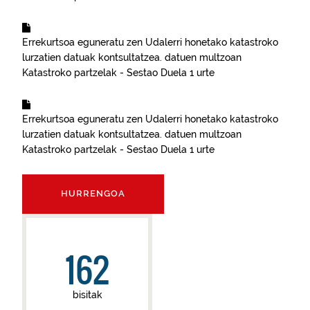
Errekurtsoa eguneratu zen
Udalerri honetako katastroko
lurzatien datuak kontsultatzea.
datuen multzoan
Katastroko partzelak - Sestao
Duela 1 urte
Errekurtsoa eguneratu zen
Udalerri honetako katastroko
lurzatien datuak kontsultatzea.
datuen multzoan
Katastroko partzelak - Sestao
Duela 1 urte
HURRENGOA
162
bisitak