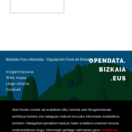
OPENDATA.
Bizkaiko Foru Aldundia
-
Diputación Foral de Bizkaia
BIZKAIA
Irisgarritasuna
.EUS
Web mapa
Lege-oharra
Cookiak
Atari honek
cookie
-ak erabiltzen ditu, bereak zein hirugarrenenak,
zerbitzua hobetu eta nabigazio ohiturei buruzko informazio estatistikoa
lortzeko. Nabigatzen jarraitzen baduzu haien erabilera onartzen duzula
ondorioztatuko dugu. Informazio gehiago nahi izanez gero
Cookie-en