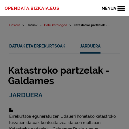
Edukinera joan
OPENDATA.BIZKAIA.EUS
MENUA
Hasiera
Datuak
Datu katalogoa
Katastroko partzelak - ...
DATUAK ETA ERREKURTSOAK
JARDUERA
Katastroko partzelak -
Galdames
JARDUERA
Errekurtsoa eguneratu zen
Udalerri honetako katastroko
lurzatien datuak kontsultatzea.
datuen multzoan