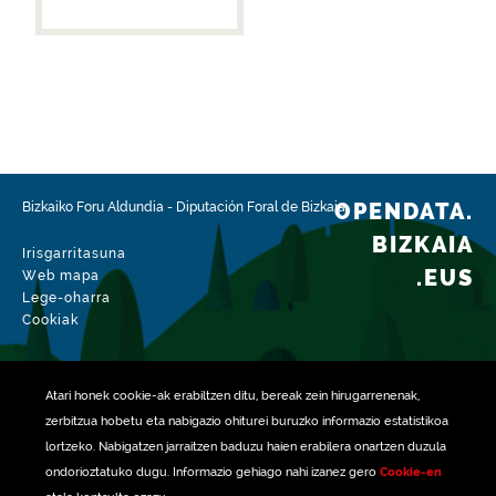
OPENDATA.
Bizkaiko Foru Aldundia
-
Diputación Foral de Bizkaia
BIZKAIA
Irisgarritasuna
.EUS
Web mapa
Lege-oharra
Cookiak
Atari honek
cookie
-ak erabiltzen ditu, bereak zein hirugarrenenak,
zerbitzua hobetu eta nabigazio ohiturei buruzko informazio estatistikoa
lortzeko. Nabigatzen jarraitzen baduzu haien erabilera onartzen duzula
ondorioztatuko dugu. Informazio gehiago nahi izanez gero
Cookie-en