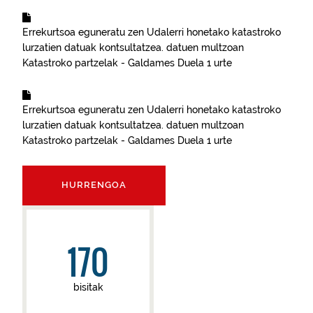
Errekurtsoa eguneratu zen
Udalerri honetako katastroko
lurzatien datuak kontsultatzea.
datuen multzoan
Katastroko partzelak - Galdames
Duela 1 urte
Errekurtsoa eguneratu zen
Udalerri honetako katastroko
lurzatien datuak kontsultatzea.
datuen multzoan
Katastroko partzelak - Galdames
Duela 1 urte
HURRENGOA
170
bisitak