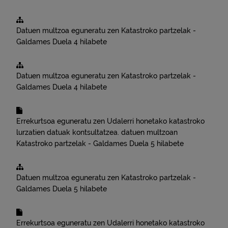
Datuen multzoa eguneratu zen
Katastroko partzelak -
Galdames
Duela 4 hilabete
Datuen multzoa eguneratu zen
Katastroko partzelak -
Galdames
Duela 4 hilabete
Errekurtsoa eguneratu zen
Udalerri honetako katastroko
lurzatien datuak kontsultatzea.
datuen multzoan
Katastroko partzelak - Galdames
Duela 5 hilabete
Datuen multzoa eguneratu zen
Katastroko partzelak -
Galdames
Duela 5 hilabete
Errekurtsoa eguneratu zen
Udalerri honetako katastroko