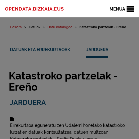
Edukinera joan
OPENDATA.BIZKAIA.EUS
MENUA
Hasiera
Datuak
Datu katalogoa
Katastroko partzelak - Ereño
DATUAK ETA ERREKURTSOAK
JARDUERA
Katastroko partzelak -
Ereño
JARDUERA
Errekurtsoa eguneratu zen
Udalerri honetako katastroko
lurzatien datuak kontsultatzea.
datuen multzoan