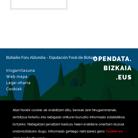
OPENDATA.
Bizkaiko Foru Aldundia
-
Diputación Foral de Bizkaia
BIZKAIA
Irisgarritasuna
.EUS
Web mapa
Lege-oharra
Cookiak
Atari honek
cookie
-ak erabiltzen ditu, bereak zein hirugarrenenak,
zerbitzua hobetu eta nabigazio ohiturei buruzko informazio estatistikoa
lortzeko. Nabigatzen jarraitzen baduzu haien erabilera onartzen duzula
ondorioztatuko dugu. Informazio gehiago nahi izanez gero
Cookie-en