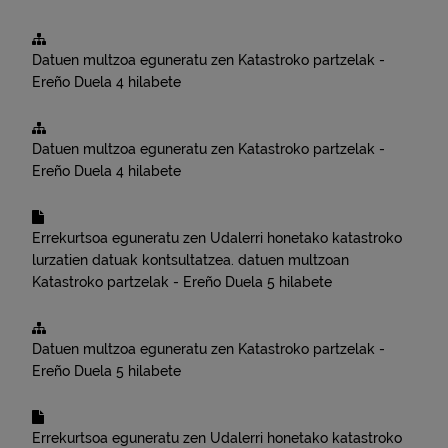
Datuen multzoa eguneratu zen
Katastroko partzelak -
Ereño
Duela 4 hilabete
Datuen multzoa eguneratu zen
Katastroko partzelak -
Ereño
Duela 4 hilabete
Errekurtsoa eguneratu zen
Udalerri honetako katastroko
lurzatien datuak kontsultatzea.
datuen multzoan
Katastroko partzelak - Ereño
Duela 5 hilabete
Datuen multzoa eguneratu zen
Katastroko partzelak -
Ereño
Duela 5 hilabete
Errekurtsoa eguneratu zen
Udalerri honetako katastroko