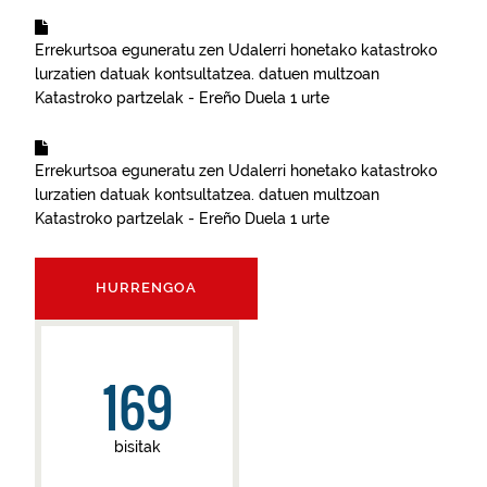
Errekurtsoa eguneratu zen
Udalerri honetako katastroko
lurzatien datuak kontsultatzea.
datuen multzoan
Katastroko partzelak - Ereño
Duela 1 urte
Errekurtsoa eguneratu zen
Udalerri honetako katastroko
lurzatien datuak kontsultatzea.
datuen multzoan
Katastroko partzelak - Ereño
Duela 1 urte
HURRENGOA
169
bisitak