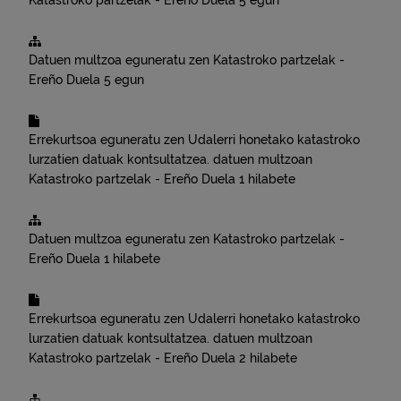
Katastroko partzelak - Ereño
Duela 5 egun
Datuen multzoa eguneratu zen
Katastroko partzelak -
Ereño
Duela 5 egun
Errekurtsoa eguneratu zen
Udalerri honetako katastroko
lurzatien datuak kontsultatzea.
datuen multzoan
Katastroko partzelak - Ereño
Duela 1 hilabete
Datuen multzoa eguneratu zen
Katastroko partzelak -
Ereño
Duela 1 hilabete
Errekurtsoa eguneratu zen
Udalerri honetako katastroko
lurzatien datuak kontsultatzea.
datuen multzoan
Katastroko partzelak - Ereño
Duela 2 hilabete