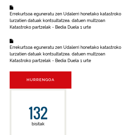
Errekurtsoa eguneratu zen
Udalerri honetako katastroko
lurzatien datuak kontsultatzea.
datuen multzoan
Katastroko partzelak - Bedia
Duela 1 urte
Errekurtsoa eguneratu zen
Udalerri honetako katastroko
lurzatien datuak kontsultatzea.
datuen multzoan
Katastroko partzelak - Bedia
Duela 1 urte
HURRENGOA
132
bisitak