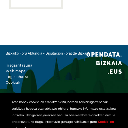
OPENDATA.
Bizkaiko Foru Aldundia
-
Diputación Foral de Bizkaia
BIZKAIA
Irisgarritasuna
.EUS
Web mapa
Lege-oharra
Cookiak
Atari honek
cookie
-ak erabiltzen ditu, bereak zein hirugarrenenak,
zerbitzua hobetu eta nabigazio ohiturei buruzko informazio estatistikoa
lortzeko. Nabigatzen jarraitzen baduzu haien erabilera onartzen duzula
ondorioztatuko dugu. Informazio gehiago nahi izanez gero
Cookie-en