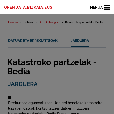
Edukinera joan
OPENDATA.BIZKAIA.EUS
MENUA
Hasiera
Datuak
Datu katalogoa
Katastroko partzelak - Bedia
DATUAK ETA ERREKURTSOAK
JARDUERA
Katastroko partzelak -
Bedia
JARDUERA
Errekurtsoa eguneratu zen
Udalerri honetako katastroko
lurzatien datuak kontsultatzea.
datuen multzoan