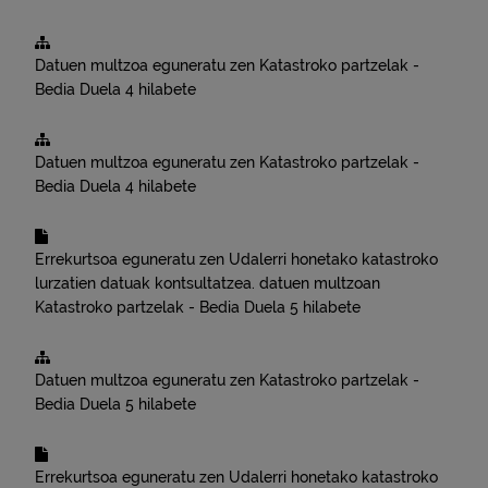
Datuen multzoa eguneratu zen
Katastroko partzelak -
Bedia
Duela 4 hilabete
Datuen multzoa eguneratu zen
Katastroko partzelak -
Bedia
Duela 4 hilabete
Errekurtsoa eguneratu zen
Udalerri honetako katastroko
lurzatien datuak kontsultatzea.
datuen multzoan
Katastroko partzelak - Bedia
Duela 5 hilabete
Datuen multzoa eguneratu zen
Katastroko partzelak -
Bedia
Duela 5 hilabete
Errekurtsoa eguneratu zen
Udalerri honetako katastroko