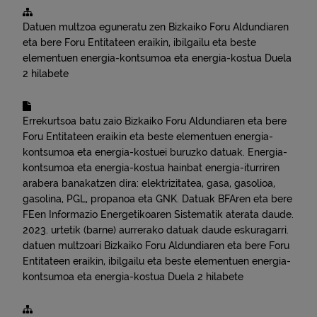
Datuen multzoa eguneratu zen
Bizkaiko Foru Aldundiaren
eta bere Foru Entitateen eraikin, ibilgailu eta beste
elementuen energia-kontsumoa eta energia-kostua
Duela
2 hilabete
Errekurtsoa batu zaio
Bizkaiko Foru Aldundiaren eta bere
Foru Entitateen eraikin eta beste elementuen energia-
kontsumoa eta energia-kostuei buruzko datuak. Energia-
kontsumoa eta energia-kostua hainbat energia-iturriren
arabera banakatzen dira: elektrizitatea, gasa, gasolioa,
gasolina, PGL, propanoa eta GNK. Datuak BFAren eta bere
FEen Informazio Energetikoaren Sistematik aterata daude.
2023. urtetik (barne) aurrerako datuak daude eskuragarri.
datuen multzoari
Bizkaiko Foru Aldundiaren eta bere Foru
Entitateen eraikin, ibilgailu eta beste elementuen energia-
kontsumoa eta energia-kostua
Duela 2 hilabete