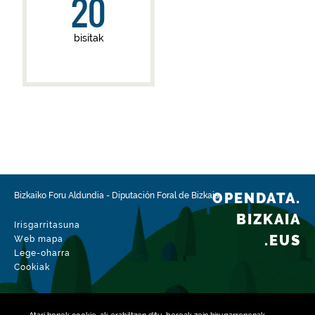
20
bisitak
OPENDATA.
Bizkaiko Foru Aldundia
-
Diputación Foral de Bizkaia
BIZKAIA
Irisgarritasuna
.EUS
Web mapa
Lege-oharra
Cookiak