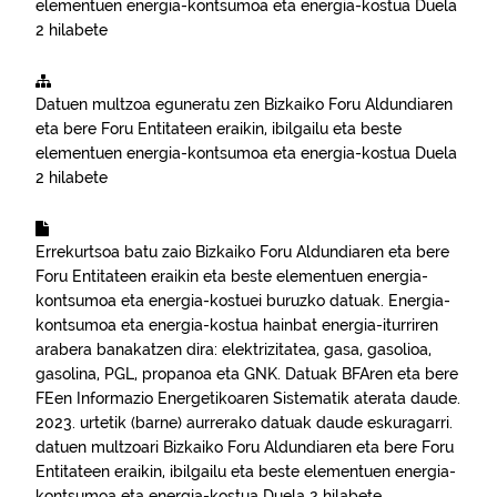
elementuen energia-kontsumoa eta energia-kostua
Duela
2 hilabete
Datuen multzoa eguneratu zen
Bizkaiko Foru Aldundiaren
eta bere Foru Entitateen eraikin, ibilgailu eta beste
elementuen energia-kontsumoa eta energia-kostua
Duela
2 hilabete
Errekurtsoa batu zaio
Bizkaiko Foru Aldundiaren eta bere
Foru Entitateen eraikin eta beste elementuen energia-
kontsumoa eta energia-kostuei buruzko datuak. Energia-
kontsumoa eta energia-kostua hainbat energia-iturriren
arabera banakatzen dira: elektrizitatea, gasa, gasolioa,
gasolina, PGL, propanoa eta GNK. Datuak BFAren eta bere
FEen Informazio Energetikoaren Sistematik aterata daude.
2023. urtetik (barne) aurrerako datuak daude eskuragarri.
datuen multzoari
Bizkaiko Foru Aldundiaren eta bere Foru
Entitateen eraikin, ibilgailu eta beste elementuen energia-
kontsumoa eta energia-kostua
Duela 2 hilabete