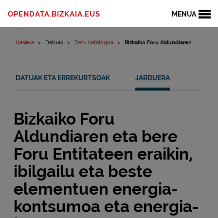
Edukinera joan
OPENDATA.BIZKAIA.EUS
MENUA
Hasiera
Datuak
Datu katalogoa
Bizkaiko Foru Aldundiaren ...
DATUAK ETA ERREKURTSOAK
JARDUERA
Bizkaiko Foru
Aldundiaren eta bere
Foru Entitateen eraikin,
ibilgailu eta beste
elementuen energia-
kontsumoa eta energia-