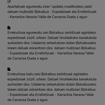
Apartekoak eguneratu ziren "update_modification_date"
datuen multzotik
Bizkaibus - Espedizioak eta Errefortzuak
- Karrantza Harana/Valle de Carranza
Duela 2 egun
Errekurtsoa eguneratu zen
Bizkaibus zerbitzuak egindako
espedizioak 2026. urtean. Datuak hiruhilekoka banakatuta
aurkezten dira. Udalerria zeharkatzen duten Bizkaibuseko
lineen datuak eskaintzen dira.
datuen multzoan
Bizkaibus
- Espedizioak eta Errefortzuak - Karrantza Harana/Valle
de Carranza
Duela 2 egun
Errekurtsoa batu zaio
Bizkaibus zerbitzuak egindako
espedizioak 2026. urtean. Datuak hiruhilekoka banakatuta
aurkezten dira. Udalerria zeharkatzen duten Bizkaibuseko
lineen datuak eskaintzen dira.
datuen multzoari
Bizkaibus
- Espedizioak eta Errefortzuak - Karrantza Harana/Valle
de Carranza
Duela 2 egun