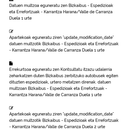
Datuen multzoa eguneratu zen
Bizkaibus - Espedizioak
eta Errefortzuak - Karrantza Harana/Valle de Carranza
Duela 1 urte
Apartekoak eguneratu ziren "update_modification_date"
datuen multzotik
Bizkaibus - Espedizioak eta Errefortzuak
- Karrantza Harana/Valle de Carranza
Duela 1 urte
Errekurtsoa eguneratu zen
Kontsultatu itzazu udalerria
zeharkatzen duten Bizkaibus zerbitzuko autobusek egiten
dituzten espedizioak, urtero metatzen direnak.
datuen
multzoan
Bizkaibus - Espedizioak eta Errefortzuak -
Karrantza Harana/Valle de Carranza
Duela 1 urte
Apartekoak eguneratu ziren "update_modification_date"
datuen multzotik
Bizkaibus - Espedizioak eta Errefortzuak
- Karrantza Harana/Valle de Carranza
Duela 2 urte