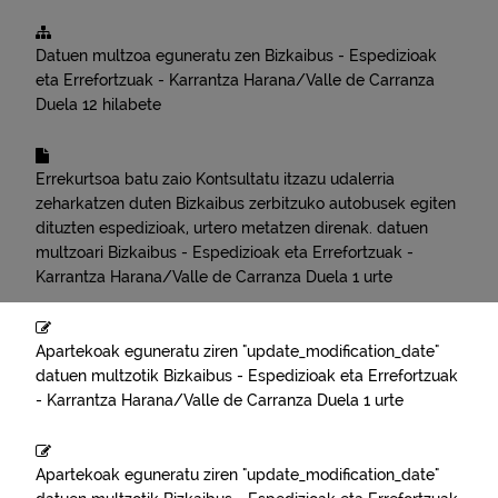
Datuen multzoa eguneratu zen
Bizkaibus - Espedizioak
eta Errefortzuak - Karrantza Harana/Valle de Carranza
Duela 12 hilabete
Errekurtsoa batu zaio
Kontsultatu itzazu udalerria
zeharkatzen duten Bizkaibus zerbitzuko autobusek egiten
dituzten espedizioak, urtero metatzen direnak.
datuen
multzoari
Bizkaibus - Espedizioak eta Errefortzuak -
Karrantza Harana/Valle de Carranza
Duela 1 urte
Apartekoak eguneratu ziren "update_modification_date"
datuen multzotik
Bizkaibus - Espedizioak eta Errefortzuak
- Karrantza Harana/Valle de Carranza
Duela 1 urte
Apartekoak eguneratu ziren "update_modification_date"