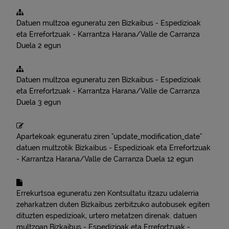
Datuen multzoa eguneratu zen
Bizkaibus - Espedizioak
eta Errefortzuak - Karrantza Harana/Valle de Carranza
Duela 2 egun
Datuen multzoa eguneratu zen
Bizkaibus - Espedizioak
eta Errefortzuak - Karrantza Harana/Valle de Carranza
Duela 3 egun
Apartekoak eguneratu ziren "update_modification_date"
datuen multzotik
Bizkaibus - Espedizioak eta Errefortzuak
- Karrantza Harana/Valle de Carranza
Duela 12 egun
Errekurtsoa eguneratu zen
Kontsultatu itzazu udalerria
zeharkatzen duten Bizkaibus zerbitzuko autobusek egiten
dituzten espedizioak, urtero metatzen direnak.
datuen
multzoan
Bizkaibus - Espedizioak eta Errefortzuak -