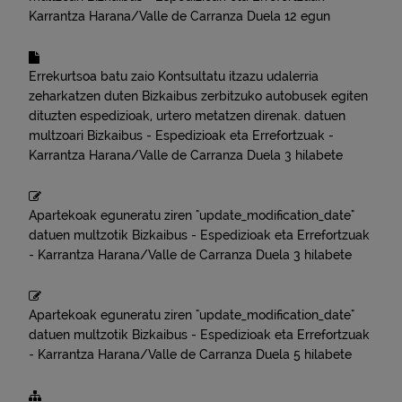
Karrantza Harana/Valle de Carranza
Duela 12 egun
Errekurtsoa batu zaio
Kontsultatu itzazu udalerria
zeharkatzen duten Bizkaibus zerbitzuko autobusek egiten
dituzten espedizioak, urtero metatzen direnak.
datuen
multzoari
Bizkaibus - Espedizioak eta Errefortzuak -
Karrantza Harana/Valle de Carranza
Duela 3 hilabete
Apartekoak eguneratu ziren "update_modification_date"
datuen multzotik
Bizkaibus - Espedizioak eta Errefortzuak
- Karrantza Harana/Valle de Carranza
Duela 3 hilabete
Apartekoak eguneratu ziren "update_modification_date"
datuen multzotik
Bizkaibus - Espedizioak eta Errefortzuak
- Karrantza Harana/Valle de Carranza
Duela 5 hilabete