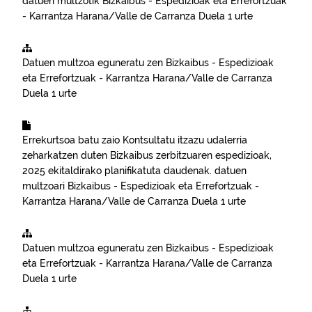
datuen multzotik
Bizkaibus - Espedizioak eta Errefortzuak
- Karrantza Harana/Valle de Carranza
Duela 1 urte
Datuen multzoa eguneratu zen
Bizkaibus - Espedizioak
eta Errefortzuak - Karrantza Harana/Valle de Carranza
Duela 1 urte
Errekurtsoa batu zaio
Kontsultatu itzazu udalerria
zeharkatzen duten Bizkaibus zerbitzuaren espedizioak,
2025 ekitaldirako planifikatuta daudenak.
datuen
multzoari
Bizkaibus - Espedizioak eta Errefortzuak -
Karrantza Harana/Valle de Carranza
Duela 1 urte
Datuen multzoa eguneratu zen
Bizkaibus - Espedizioak
eta Errefortzuak - Karrantza Harana/Valle de Carranza
Duela 1 urte