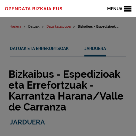
Edukinera joan
OPENDATA.BIZKAIA.EUS
MENUA
Hasiera
Datuak
Datu katalogoa
Bizkaibus - Espedizioak ...
DATUAK ETA ERREKURTSOAK
JARDUERA
Bizkaibus - Espedizioak
eta Errefortzuak -
Karrantza Harana/Valle
de Carranza
JARDUERA