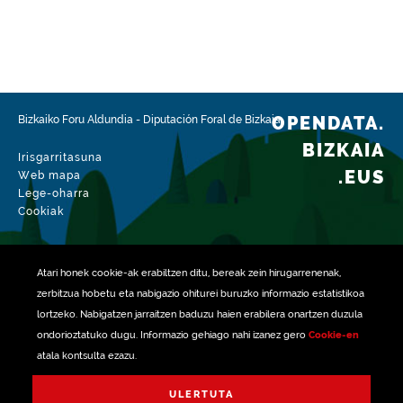
OPENDATA.
Bizkaiko Foru Aldundia
-
Diputación Foral de Bizkaia
BIZKAIA
Irisgarritasuna
.EUS
Web mapa
Lege-oharra
Cookiak
Atari honek
cookie
-ak erabiltzen ditu, bereak zein hirugarrenenak,
zerbitzua hobetu eta nabigazio ohiturei buruzko informazio estatistikoa
lortzeko. Nabigatzen jarraitzen baduzu haien erabilera onartzen duzula
ondorioztatuko dugu. Informazio gehiago nahi izanez gero
Cookie-en
atala kontsulta ezazu.
rekin kudeatua
ULERTUTA