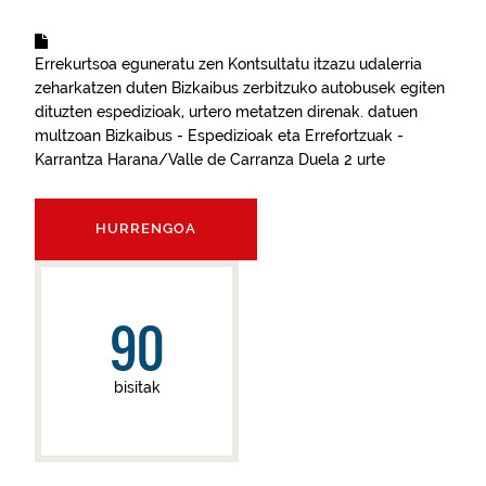
Errekurtsoa eguneratu zen
Kontsultatu itzazu udalerria
zeharkatzen duten Bizkaibus zerbitzuko autobusek egiten
dituzten espedizioak, urtero metatzen direnak.
datuen
multzoan
Bizkaibus - Espedizioak eta Errefortzuak -
Karrantza Harana/Valle de Carranza
Duela 2 urte
HURRENGOA
90
bisitak