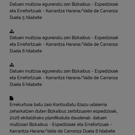
Datuen multzoa eguneratu zen
Bizkaibus - Espedizioak
eta Errefortzuak - Karrantza Harana/Valle de Carranza
Duela 5 hilabete
Datuen multzoa eguneratu zen
Bizkaibus - Espedizioak
eta Errefortzuak - Karrantza Harana/Valle de Carranza
Duela 6 hilabete
Datuen multzoa eguneratu zen
Bizkaibus - Espedizioak
eta Errefortzuak - Karrantza Harana/Valle de Carranza
Duela 6 hilabete
Errekurtsoa batu zaio
Kontsultatu itzazu udalerria
zeharkatzen duten Bizkaibus zerbitzuaren espedizioak,
2026 ekitaldirako planifikatuta daudenak.
datuen
multzoari
Bizkaibus - Espedizioak eta Errefortzuak -
Karrantza Harana/Valle de Carranza
Duela 6 hilabete