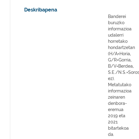
Deskribapena
Banderei
buruzko
informazioa
udalerri
horretako
hondartzetan
(H/A=Horia,
G/R=Gorria,
B/V=Berdea,
S.E./N.S.=Soros
ez).
Metatutako
informazioa
zeinaren
denbora-
eremua
2019 eta
2021
bitartekoa
da.