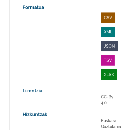
Formatua
CSV
XML
JSON
TSV
XLSX
Lizentzia
CC-By
4.0
Hizkuntzak
Euskara
Gaztelania