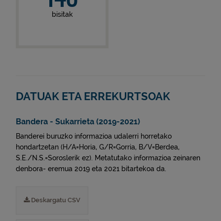
bisitak
DATUAK ETA ERREKURTSOAK
Bandera - Sukarrieta (2019-2021)
Banderei buruzko informazioa udalerri horretako
hondartzetan (H/A=Horia, G/R=Gorria, B/V=Berdea,
S.E./N.S.=Soroslerik ez). Metatutako informazioa zeinaren
denbora- eremua 2019 eta 2021 bitartekoa da.
Deskargatu CSV