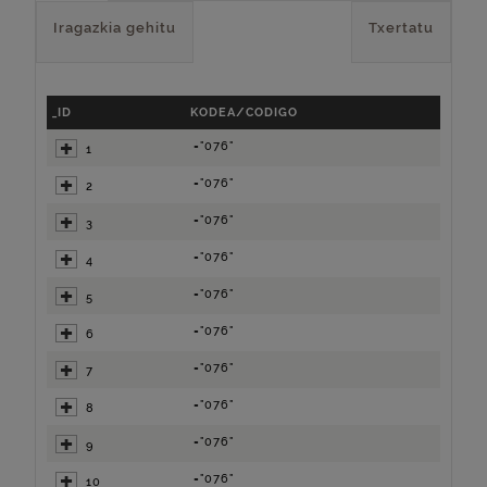
Iragazkia gehitu
Txertatu
_ID
KODEA/CODIGO
="076"
1
="076"
2
="076"
3
="076"
4
="076"
5
="076"
6
="076"
7
="076"
8
="076"
9
="076"
10