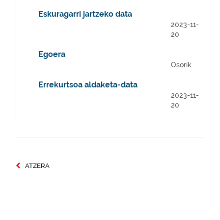
Eskuragarri jartzeko data
2023-11-
20
Egoera
Osorik
Errekurtsoa aldaketa-data
2023-11-
20
ATZERA