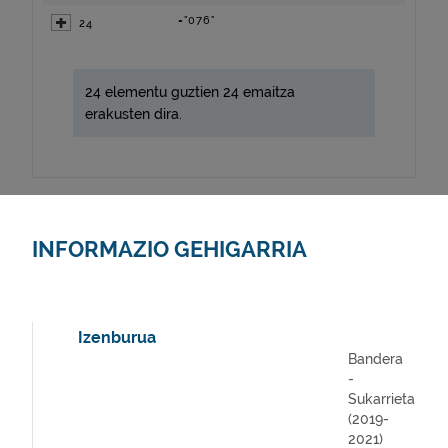
="076"
24
24 elementu guztien 24 emaitza
erakusten dira.
INFORMAZIO GEHIGARRIA
Izenburua
Bandera
-
Sukarrieta
(2019-
2021)