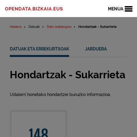
Edukinera joan
OPENDATA.BIZKAIA.EUS
MENUA
Hasiera
Datuak
Datu katalogoa
Hondartzak - Sukarrieta
DATUAK ETA ERREKURTSOAK
JARDUERA
Hondartzak - Sukarrieta
Udalerri honetako hondartzei buruzko informazioa.
148