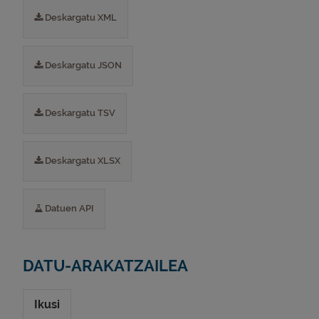
Deskargatu XML
Deskargatu JSON
Deskargatu TSV
Deskargatu XLSX
Datuen API
DATU-ARAKATZAILEA
Ikusi