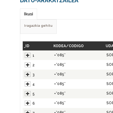
DATU-ARAKATZAILEA
Ikusi
Iragazkia gehitu
_ID
KODEA/CODIGO
UDA
="085"
SO
1
="085"
SO
2
="085"
SO
3
="085"
SO
4
="085"
SO
5
="085"
SO
6
="085"
SO