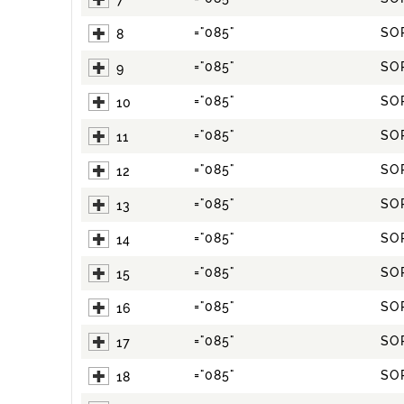
7
="085"
SO
8
="085"
SO
9
="085"
SO
10
="085"
SO
11
="085"
SO
12
="085"
SO
13
="085"
SO
14
="085"
SO
15
="085"
SO
16
="085"
SO
17
="085"
SO
18