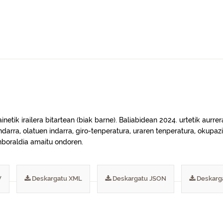
inetik irailera bitartean (biak barne). Baliabidean 2024. urtetik au
 indarra, olatuen indarra, giro-tenperatura, uraren tenperatura, oku
enboraldia amaitu ondoren.
V
Deskargatu XML
Deskargatu JSON
Deskarg