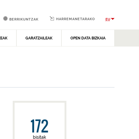
HARREMANETARAKO
EU
BERRIKUNTZAK
ZEAK
GARATZAILEAK
OPEN DATA BIZKAIA
172
bisitak