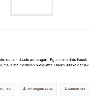
rrerako datuak daude eskuragarri. Eguneroko datu hauek
pazio-maila eta medusen presentzia. Uneko urteko datuak
atu TSV
Deskargatu XLSX
Datuen API