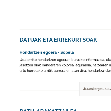
DATUAK ETA ERREKURTSOAK
Hondartzen egoera - Sopela
Udalerriko hondartzen egoerari buruzko informazioa, eka
jasotzen dira: banderaren kolorea, eguraldia, haizearen
urte horretako urritik aurrera ematen dira, hondartza-d
Deskargatu CS