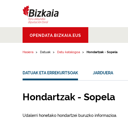
Edukinera joan
Bizkaiko Foru
OPENDATA.BIZKAIA.EUS
Aldundia
.
Diputacion
Foral de Bizkaia
Hasiera
Datuak
Datu katalogoa
Hondartzak - Sopela
DATUAK ETA ERREKURTSOAK
JARDUERA
Hondartzak - Sopela
Udalerri honetako hondartzei buruzko informazioa.