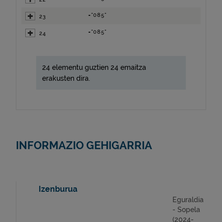
="085"
23
="085"
24
24 elementu guztien 24 emaitza
erakusten dira.
INFORMAZIO GEHIGARRIA
Izenburua
Eguraldia
- Sopela
(2024-