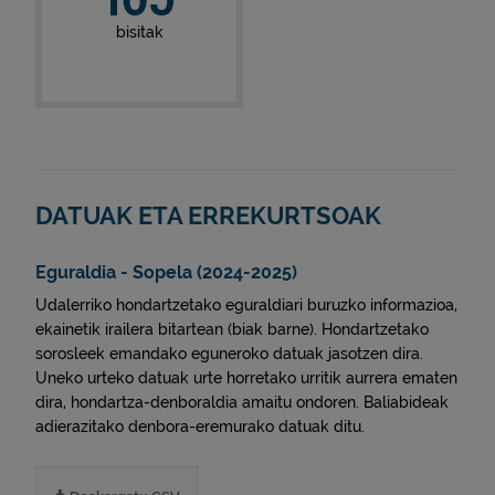
bisitak
DATUAK ETA ERREKURTSOAK
Eguraldia - Sopela (2024-2025)
Udalerriko hondartzetako eguraldiari buruzko informazioa,
ekainetik irailera bitartean (biak barne). Hondartzetako
sorosleek emandako eguneroko datuak jasotzen dira.
Uneko urteko datuak urte horretako urritik aurrera ematen
dira, hondartza-denboraldia amaitu ondoren. Baliabideak
adierazitako denbora-eremurako datuak ditu.