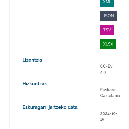
XML
JSON
TSV
XLSX
Lizentzia
CC-By
4.0
Hizkuntzak
Euskara
Gaztelania
Eskuragarri jartzeko data
2024-10-
15