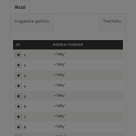
Ikusi
Iragazkia gehitu
Txertatu
_ID
KODEA/CODIGO
="085"
1
="085"
2
="085"
3
="085"
4
="085"
5
="085"
6
="085"
7
="085"
8