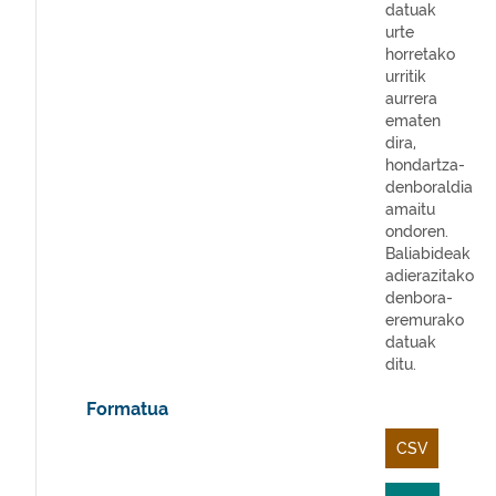
datuak
urte
horretako
urritik
aurrera
ematen
dira,
hondartza-
denboraldia
amaitu
ondoren.
Baliabideak
adierazitako
denbora-
eremurako
datuak
ditu.
Formatua
CSV