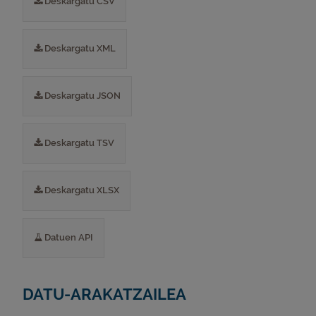
Deskargatu CSV
Deskargatu XML
Deskargatu JSON
Deskargatu TSV
Deskargatu XLSX
Datuen API
DATU-ARAKATZAILEA