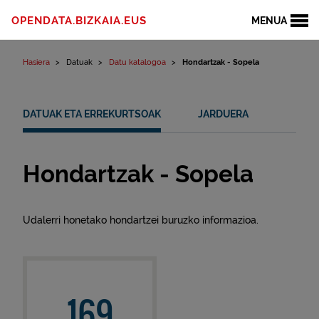
Edukinera joan
OPENDATA.BIZKAIA.EUS
MENUA
Hasiera
Datuak
Datu katalogoa
Hondartzak - Sopela
DATUAK ETA ERREKURTSOAK
JARDUERA
Hondartzak - Sopela
Udalerri honetako hondartzei buruzko informazioa.
169