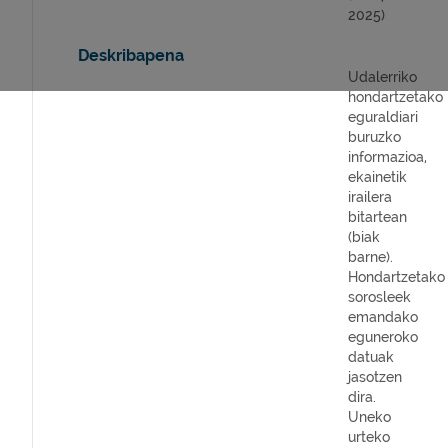
2025)
Deskribapena
Udalerriko
hondartzetako
eguraldiari
buruzko
informazioa,
ekainetik
irailera
bitartean
(biak
barne).
Hondartzetako
sorosleek
emandako
eguneroko
datuak
jasotzen
dira.
Uneko
urteko