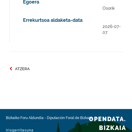
Egoera
Osorik
Errekurtsoa aldaketa-data
2026-07-
07
ATZERA
OPENDATA.
Bizkaiko Foru Aldundia
-
Diputación Foral de Bizkaia
BIZKAIA
Irisgarritasuna